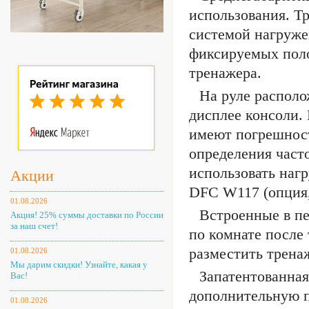
использования. Т
системой нагруже
фиксируемых поло
тренажера.
На руле располо
дисплее консоли.
имеют погрешност
определения част
использовать наг
Акции
DFC W117 (опция,
01.08.2026
Встроенные в пе
Акция! 25% суммы доставки по России
за наш счет!
по комнате после
разместить трена
01.08.2026
Мы дарим скидки! Узнайте, какая у
Запатентованная
Вас!
дополнительную п
01.08.2026