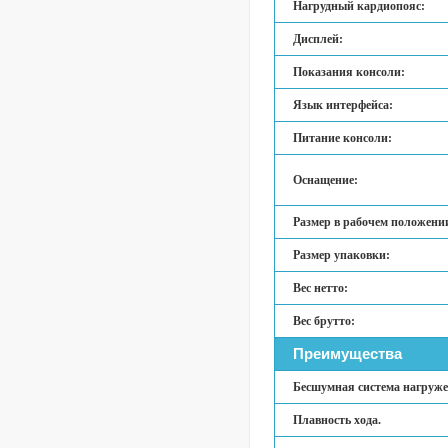
Нагрудный кардиопояс:
Дисплей:
Показания консоли:
Язык интерфейса:
Питание консоли:
Оснащение:
Размер в рабочем положени
Размер упаковки:
Вес нетто:
Вес брутто:
Преимущества
Бесшумная система нагруже
Плавность хода.