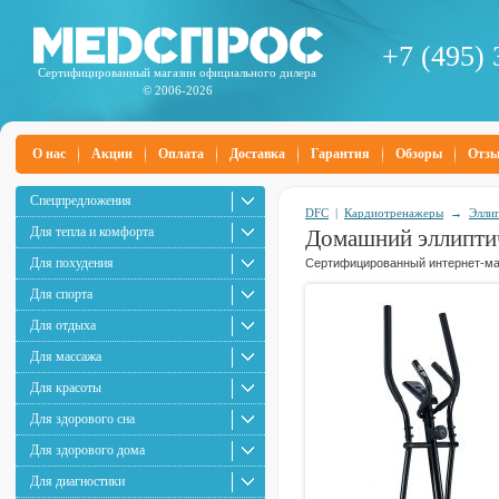
+7 (495) 
Сертифицированный магазин официального дилера
© 2006-2026
О нас
Акции
Оплата
Доставка
Гарантия
Обзоры
Отз
Спецпредложения
DFC
|
Кардиотренажеры
→
Элли
Для тепла и комфорта
Домашний эллипти
Для похудения
Сертифицированный интернет-маг
Для спорта
Для отдыха
Для массажа
Для красоты
Для здорового сна
Для здорового дома
Для диагностики