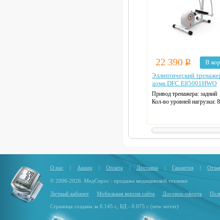
22 390
Р
В ко
Эллиптический тренаже
дома DFC E85001HWO
Привод тренажера: задний
Кол-во уровней нагрузки: 
Маховик: 8 кг
Макс. нагрузка: 110 кг
Длина шага: 28 см
Датчики пульса
Цвет: белый, оранжевый
О нас
|
Акции
|
Оплата
|
Доставка
|
Гарантия
|
Отзы
© 2006-2026. МедСпрос - продажа медицинской техники
Личный кабинет
Мобильная версия сайта
Договор-оферта
Пол
Страница создана за 0.145 с, БД - 0.075 с (new server)