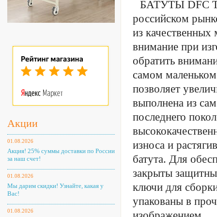
БАТУТЫ DFC T
российском рынк
из качественных 
внимание при изг
обратить внимани
самом маленьком 
позволяет увели
выполнена из са
последнего поко
Акции
высококачествен
01.08.2026
износа и растяги
Акция! 25% суммы доставки по России
батута. Для обес
за наш счет!
закрыты защитны
01.08.2026
ключи для сборки
Мы дарим скидки! Узнайте, какая у
Вас!
упакованы в про
01.08.2026
изображением.