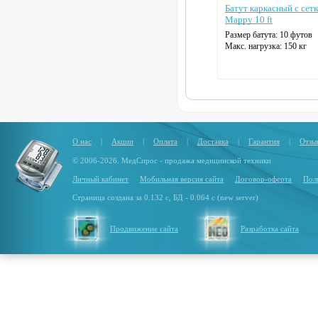
Батут каркасный с сет
Mappy 10 ft
Размер батута: 10 футов
Макс. нагрузка: 150 кг
Диаметр: 305 см
Цвет: синий
О нас
|
Акции
|
Оплата
|
Доставка
|
Гарантия
|
Отзы
© 2006-2026. МедСпрос - продажа медицинской техники
Личный кабинет
Мобильная версия сайта
Договор-оферта
Пол
Страница создана за 0.132 с, БД - 0.064 с (new server)
Продвижение сайта
Разработка сайта