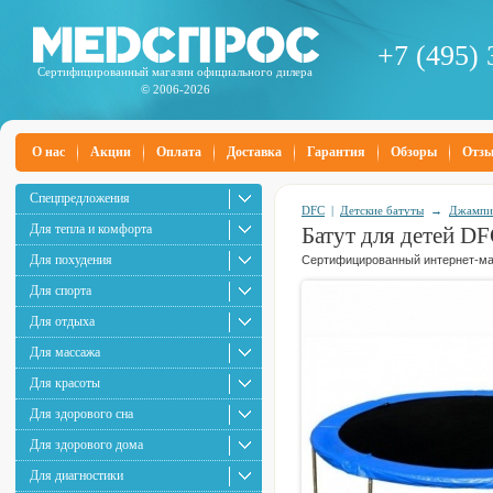
+7 (495) 
Сертифицированный магазин официального дилера
© 2006-2026
О нас
Акции
Оплата
Доставка
Гарантия
Обзоры
Отз
Спецпредложения
DFC
|
Детские батуты
→
Джампи
Для тепла и комфорта
Батут для детей DF
Для похудения
Сертифицированный интернет-маг
Для спорта
Для отдыха
Для массажа
Для красоты
Для здорового сна
Для здорового дома
Для диагностики