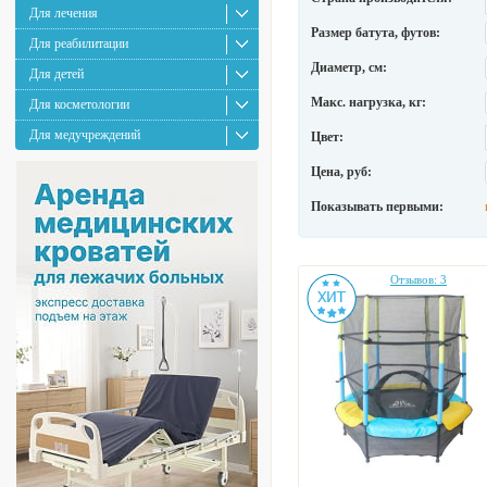
Для лечения
Размер батута, футов:
Для реабилитации
Диаметр, см:
Для детей
Макс. нагрузка, кг:
Для косметологии
Для медучреждений
Цвет:
Цена, руб:
Показывать первыми:
Отзывов: 3