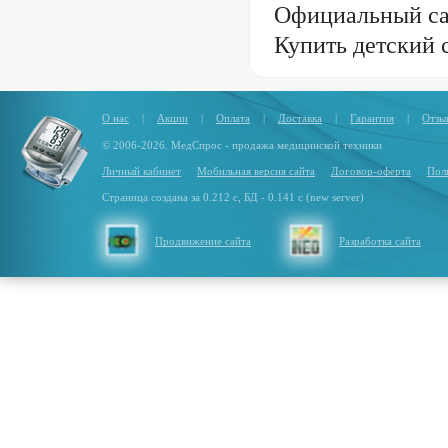
Официальный са
Купить детский 
О нас
|
Акции
|
Оплата
|
Доставка
|
Гарантия
|
Отзы
© 2006-2026. МедСпрос - продажа медицинской техники
Личный кабинет
Мобильная версия сайта
Договор-оферта
Пол
Страница создана за 0.212 с, БД - 0.141 с (new server)
Продвижение сайта
Разработка сайта