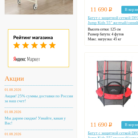
11 690
Р
В корз
Батут с защитной сеткой DF
Jump Kids 55" желтый/синий
Высота сетки: 125 см
Размер батута: 4 футов
Макс. нагрузка: 45 кг
Диаметр: 137 см
Цвет: голубой
Акции
01.08.2026
Акция! 25% суммы доставки по России
за наш счет!
01.08.2026
Мы дарим скидки! Узнайте, какая у
Вас!
11 690
Р
В корз
Батут с защитной сеткой DF
01.08.2026
Jump Kids 55" красный/серы