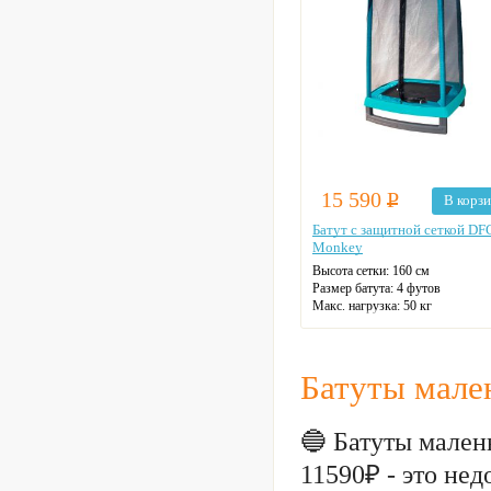
15 590
Р
В корз
Батут с защитной сеткой DF
Monkey
Высота сетки: 160 см
Размер батута: 4 футов
Макс. нагрузка: 50 кг
Диаметр: 127 см
Цвет: голубой
Батуты мале
🔵 Батуты мален
11590₽ - это н