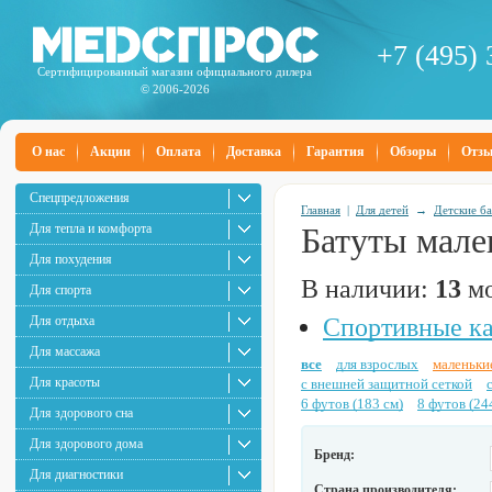
+7 (495) 
Сертифицированный магазин официального дилера
© 2006-2026
О нас
Акции
Оплата
Доставка
Гарантия
Обзоры
Отз
Спецпредложения
Главная
|
Для детей
→
Детские б
Для тепла и комфорта
Батуты мале
Для похудения
В наличии:
13
мо
Для спорта
Для отдыха
Спортивные ка
Для массажа
все
для взрослых
маленьки
Для красоты
с внешней защитной сеткой
6 футов (183 см)
8 футов (24
Для здорового сна
Для здорового дома
Бренд:
Для диагностики
Страна производителя: