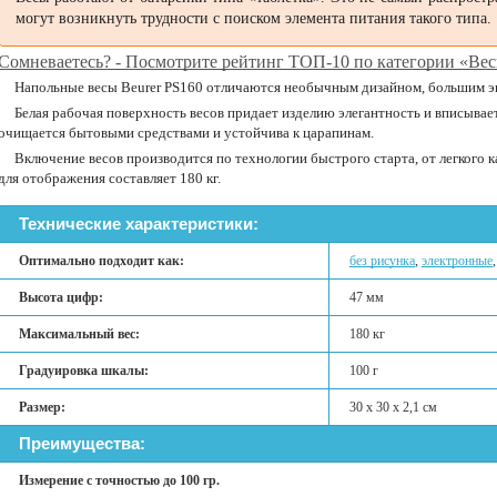
могут возникнуть трудности с поиском элемента питания такого типа.
Сомневаетесь? - Посмотрите рейтинг ТОП-10 по категории «Ве
Напольные весы Beurer PS160 отличаются необычным дизайном, большим э
Белая рабочая поверхность весов придает изделию элегантность и вписывае
очищается бытовыми средствами и устойчива к царапинам.
Включение весов производится по технологии быстрого старта, от легкого 
для отображения составляет 180 кг.
Технические характеристики:
Оптимально подходит как:
без рисунка
,
электронные
Высота цифр:
47 мм
Максимальный вес:
180 кг
Градуировка шкалы:
100 г
Размер:
30 х 30 х 2,1 см
Преимущества:
Измерение с точностью до 100 гр.