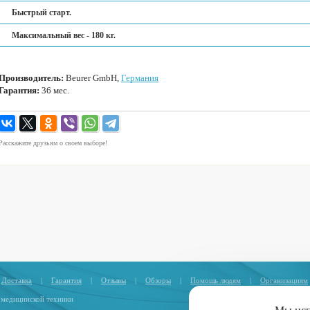
Быстрый старт.
Максимальный вес - 180 кг.
Производитель:
Beurer GmbH,
Германия
Гарантия:
36 мес.
Расскажите друзьям о своем выборе!
Доставка
|
Гарантия
|
Отзывы
|
Обзоры
|
Помощь людям
|
Организациям
 медицинской техники