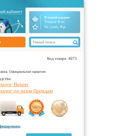
ый кабинет
В вашей корзине
Товаров:
0
шт.
На сумму:
0
р.
ы
Код товара: 4073
авка. Официальная гарантия.
одства
налог Beurer
налог по всем брендам
ифицированы