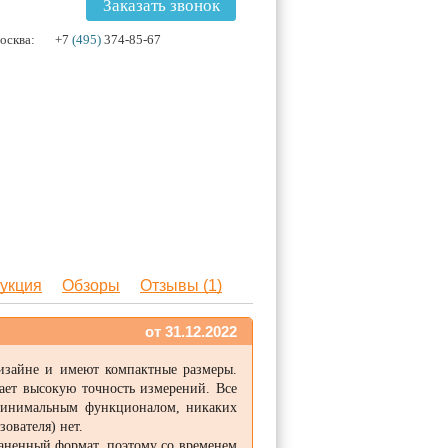
Заказать звонок
осква:
+7
(495)
374-85-67
укция
Обзоры
Отзывы (1)
от 31.12.2022
изайне и имеют компактные размеры.
ает высокую точность измерений. Все
минимальным функционалом, никаких
ователя) нет.
раненный формат, поэтому со временем