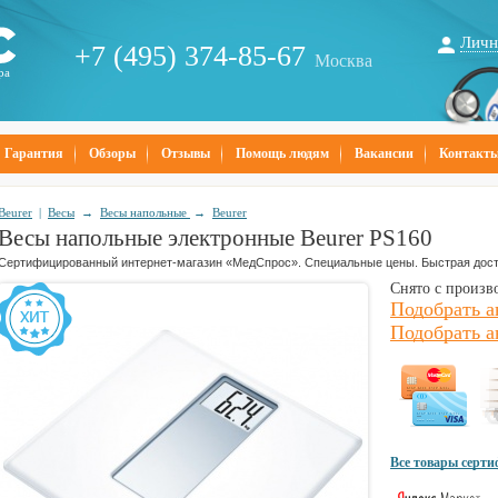
Личн
+7 (495) 374-85-67
Москва
ра
Гарантия
Обзоры
Отзывы
Помощь людям
Вакансии
Контакт
Beurer
|
Весы
→
Весы напольные
→
Beurer
Весы напольные электронные Beurer PS160
Сертифицированный интернет-магазин «МедСпрос». Специальные цены. Быстрая дост
Снято с произв
Подобрать а
Подобрать а
Все товары серт