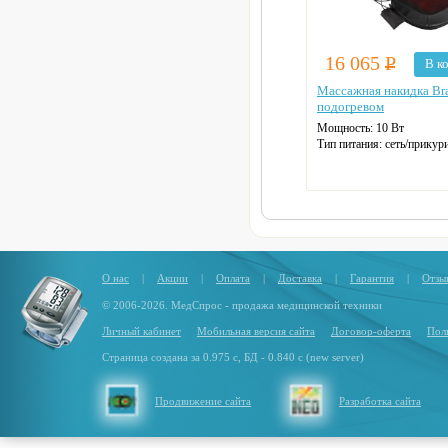
16 065
Р
В к
Массажная накидка Br
подогревом
Мощность: 10 Вт
Тип питания: сеть/прикур
Автоотключение
Жёсткая спинка
Цвет: черный
О нас
|
Акции
|
Оплата
|
Доставка
|
Гарантия
|
Отзы
© 2006-2026. МедСпрос - продажа медицинской техники
Личный кабинет
Мобильная версия сайта
Договор-оферта
Пол
Страница создана за 0.975 с, БД - 0.840 с (new server)
Продвижение сайта
Разработка сайта