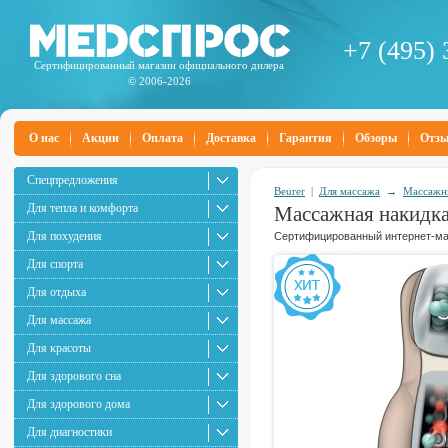
+7 (495) 
Сертифицированный магазин официального дилера
© 2006-2026
О нас
Акции
Оплата
Доставка
Гарантия
Обзоры
Отз
Спецпредложения
Beurer
|
Для массажа
→
Массажн
Для тепла и комфорта
Массажная накидка
Для похудения
Сертифицированный интернет-маг
Для спорта
Для отдыха
Для массажа
Для красоты
Для здорового сна
Для здорового дома
Для диагностики