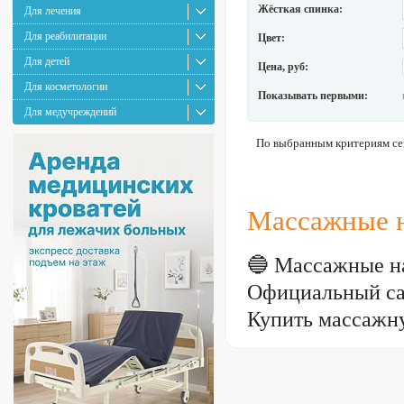
Жёсткая спинка:
Для лечения
Для реабилитации
Цвет:
Для детей
Цена, руб:
Для косметологии
Показывать первыми:
Для медучреждений
По выбранным критериям сей
Массажные н
🔵 Массажные н
Официальный са
Купить массажну