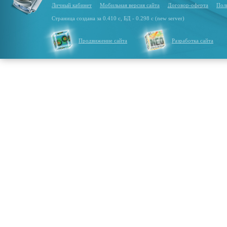
Личный кабинет
Мобильная версия сайта
Договор-оферта
Пол
Страница создана за 0.410 с, БД - 0.298 с (new server)
Продвижение сайта
Разработка сайта