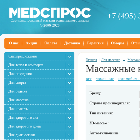
+7 (495) 
Сертифицированный магазин официального дилера
© 2006-2026
О нас
Акции
Оплата
Доставка
Гарантия
Обзоры
Отз
Спецпредложения
Главная
|
Для массажа
→
Массаж
Для тепла и комфорта
Массажные 
Для похудения
все
домашние
автомобиль
Для спорта
Для отдыха
Бренд:
Для массажа
Страна производителя:
Для красоты
Тип питания:
Для здорового сна
3D-массаж:
Для здорового дома
Автоотключение:
Для диагностики