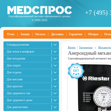
+7 (495) 
Сертифицированный магазин официального дилера
© 2006-2026
О нас
Акции
Оплата
Доставка
Гарантия
Обзоры
Отз
Спецпредложения
Riester
|
Тонометры
→
Механичес
Для тепла и комфорта
Анероидный механи
Для похудения
Сертифицированный интернет-маг
Для спорта
Для отдыха
Для массажа
Для красоты
Для здорового сна
Для здорового дома
Для диагностики