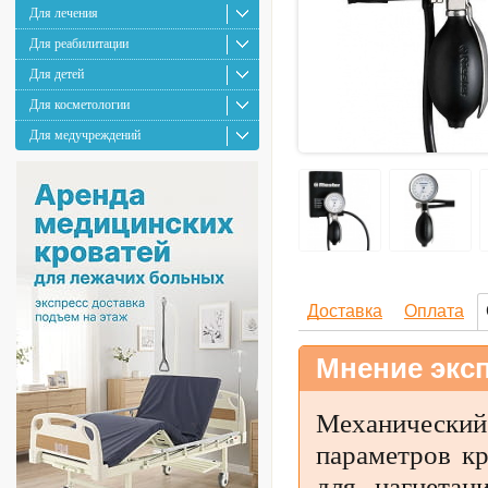
Для лечения
Для реабилитации
Для детей
Для косметологии
Для медучреждений
Доставка
Оплата
Мнение эксп
Механический 
параметров кр
для нагнетан