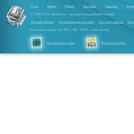
О нас
|
Акции
|
Оплата
|
Доставка
|
Гарантия
|
Отзы
© 2006-2026. МедСпрос - продажа медицинской техники
Личный кабинет
Мобильная версия сайта
Договор-оферта
Пол
Страница создана за 0.182 с, БД - 0.082 с (new server)
Продвижение сайта
Разработка сайта