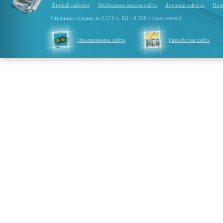
Личный кабинет
Мобильная версия сайта
Договор-оферта
Пол
Страница создана за 0.171 с, БД - 0.108 с (new server)
Продвижение сайта
Разработка сайта