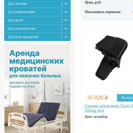
Цена, руб:
Для лечения
Для реабилитации
Показывать первыми:
Для детей
Для косметологии
Для медучреждений
35 020
Р
Выбра
Сиденье для коляски Thule S
Sibling Seat
Цвет: на выбор