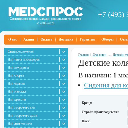
+7 (495) 
Сертифицированный магазин официального дилера
© 2006-2026
О нас
Акции
Оплата
Доставка
Гарантия
Обзоры
Отз
Спецпредложения
Главная
|
Для детей
→
Детский т
Для тепла и комфорта
Детские кол
Для похудения
В наличии:
1
мод
Для спорта
Для отдыха
Сидения для к
Для массажа
Для красоты
Бренд:
Для здорового сна
Страна производителя:
Для здорового дома
Цвет:
Для диагностики