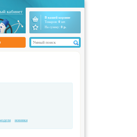
ый кабинет
В вашей корзине
Товаров:
0
шт.
На сумму:
0
р.
ы
модели
новинки