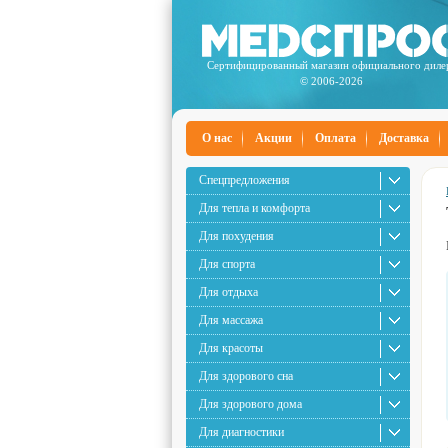
Сертифицированный магазин официального диле
© 2006-2026
О нас
Акции
Оплата
Доставка
Спецпредложения
Для тепла и комфорта
Для похудения
Для спорта
Для отдыха
Для массажа
Для красоты
Для здорового сна
Для здорового дома
Для диагностики