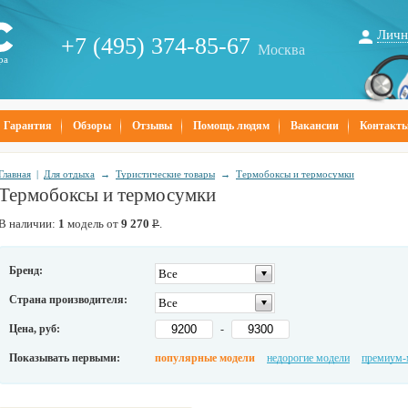
Личн
+7 (495) 374-85-67
Москва
ра
Гарантия
Обзоры
Отзывы
Помощь людям
Вакансии
Контакт
Главная
|
Для отдыха
→
Туристические товары
→
Термобоксы и термосумки
Термобоксы и термосумки
В наличии:
1
модель от
9 270
Р
.
Бренд:
Все
Страна производителя:
Все
Цена, руб:
-
Показывать первыми:
популярные модели
недорогие модели
премиум-