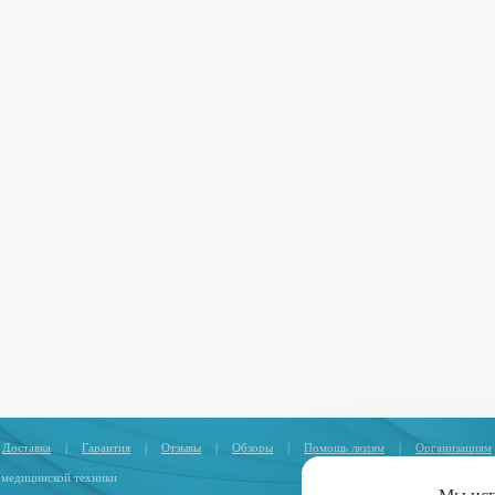
Доставка
|
Гарантия
|
Отзывы
|
Обзоры
|
Помощь людям
|
Организациям
 медицинской техники