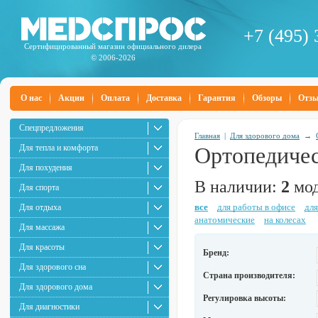
+7 (495) 
Сертифицированный магазин официального дилера
© 2006-2026
О нас
Акции
Оплата
Доставка
Гарантия
Обзоры
Отз
Спецпредложения
Главная
|
Для здорового дома
→
Для тепла и комфорта
Ортопедичес
Для похудения
В наличии:
2
мод
Для спорта
все
для работы в офисе
для
Для отдыха
анатомические
на колесах
Для массажа
Для красоты
Бренд:
Для здорового сна
Страна производителя:
Для здорового дома
Регулировка высоты:
Для диагностики