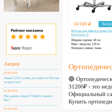
34 000
Р
Выбра
Кресло для офиса и дома Fal
Profi Activ-S
Ширина сиденья: 46 см
Макс. нагрузка: 120 кг
Материал спинки: ткань
Регулировка высоты: газлифт
Крестовина: алюминиевая
Цвет: на выбор
Акции
Ортопедичес
01.08.2026
🔵 Ортопедическ
Акция! 25% суммы доставки по России
за наш счет!
31200₽ - это н
01.08.2026
Официальный са
Мы дарим скидки! Узнайте, какая у
Вас!
Купить ортопеди
01.08.2026