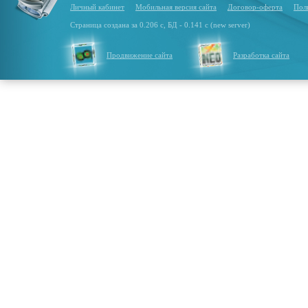
Личный кабинет
Мобильная версия сайта
Договор-оферта
Пол
Страница создана за 0.206 с, БД - 0.141 с (new server)
Продвижение сайта
Разработка сайта