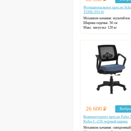
Функциональное кресло Scha
TONE-F01W
Механизм качания: мультиблок
Ширина сиденья: 50 см
Макс. нагрузка: 120 кг
Подголовник: регулируемый
Материал спинки: ткань
Регулировка высоты: газлифт
Крестовина: пластиковая
Цвет: на выбор
26 600
Р
Выбра
Компьютерное кресло Falto 
Robo C-250 черный каркас
Механизм качания: синхронный