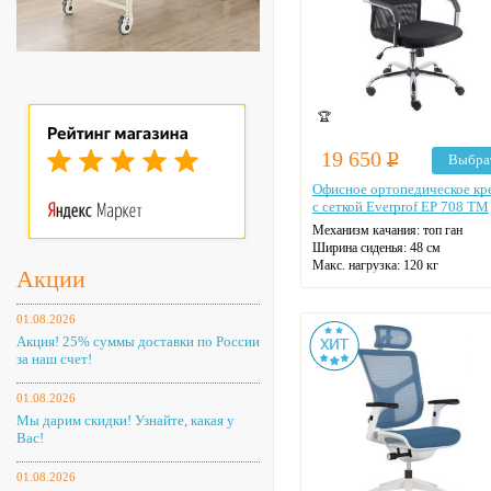
🏆
19 650
Р
Выбра
Офисное ортопедическое кр
с сеткой Everprof EP 708 TM
Механизм качания: топ ган
Ширина сиденья: 48 см
Макс. нагрузка: 120 кг
Акции
Материал спинки: сетчатая ткан
Регулировка высоты: газлифт
Крестовина: стальная
01.08.2026
Цвет: на выбор
Акция! 25% суммы доставки по России
за наш счет!
01.08.2026
Мы дарим скидки! Узнайте, какая у
Вас!
01.08.2026