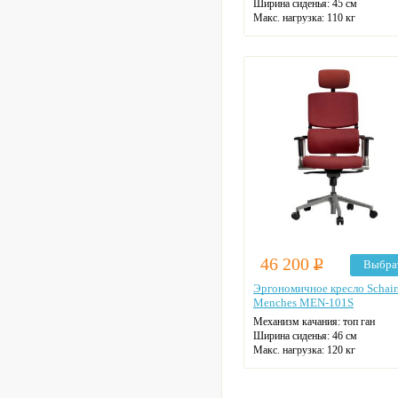
Ширина сиденья: 45 см
Макс. нагрузка: 110 кг
Материал спинки: сетка
Регулировка высоты: газлифт
Крестовина: пластиковая
Цвет: на выбор
46 200
Р
Выбра
Эргономичное кресло Schair
Menches MEN-101S
Механизм качания: топ ган
Ширина сиденья: 46 см
Макс. нагрузка: 120 кг
Подголовник: регулируемый
Материал спинки: ткань
Регулировка высоты: газлифт