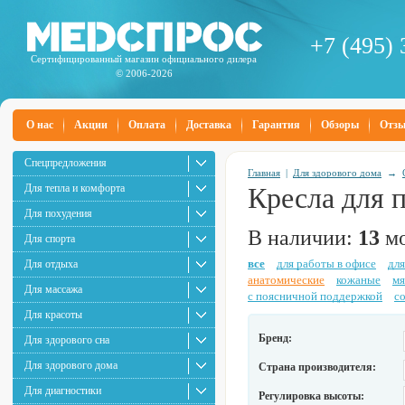
+7 (495) 
Сертифицированный магазин официального дилера
© 2006-2026
О нас
Акции
Оплата
Доставка
Гарантия
Обзоры
Отз
Спецпредложения
Главная
|
Для здорового дома
→
Для тепла и комфорта
Кресла для 
Для похудения
В наличии:
13
мо
Для спорта
все
для работы в офисе
для
Для отдыха
анатомические
кожаные
мя
Для массажа
с поясничной поддержкой
с
Для красоты
Бренд:
Для здорового сна
Для здорового дома
Страна производителя:
Для диагностики
Регулировка высоты: