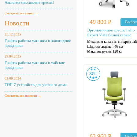
Акция на массажные кресла!
Смотреть все акции →
49 800
Р
Новости
Выбра
Эргономичное кресло Falto
25.12.2025
Expert Vista белый каркас
График работы магазина в новогодние
Механизм качания: синхронный
праздники
Ширина сиденья: 46 см
Макс. нагрузка: 120 кг
Подголовник: регулируемый
29.04.2025
Материал спинки: сетка
График работы магазина в майские
Регулировка высоты
праздники
Крестовина: пластиковая
Цвет: на выбор
02.09.2024
ТОП-7 устройств для уютного дома
Смотреть все новости →
63 960
Р
Выбра