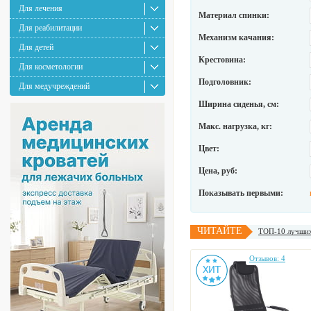
Для лечения
Материал спинки:
Для реабилитации
Механизм качания:
Для детей
Крестовина:
Для косметологии
Подголовник:
Для медучреждений
Ширина сиденья, см:
Макс. нагрузка, кг:
Цвет:
Цена, руб:
Показывать первыми:
ЧИТАЙТЕ
ТОП-10 лучших 
Отзывов: 4