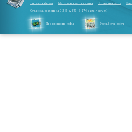
Личный кабинет
Мобильная версия сайта
Договор-оферта
Пол
Страница создана за 0.349 с, БД - 0.274 с (new server)
Продвижение сайта
Разработка сайта