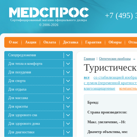
+7 (495) 
Сертифицированный магазин официального дилера
© 2006-2026
О нас
Акции
Оплата
Доставка
Гарантия
Обзоры
Отз
Спецпредложения
Главная
|
Оптические приборы
Для тепла и комфорта
Туристическ
Для похудения
все
со стабилизацией изобр
Для спорта
с зумом (переменной кратнос
влагозащищенные
компактны
Для отдыха
Для массажа
Бренд:
Для красоты
Страна производителя:
Для здорового сна
Макс. увеличение, –16:
Для здорового дома
Диаметр объектива, мм:
Для диагностики