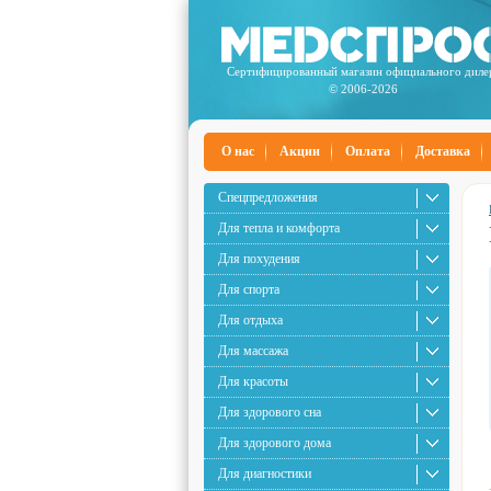
Сертифицированный магазин официального диле
© 2006-2026
О нас
Акции
Оплата
Доставка
Спецпредложения
Для тепла и комфорта
Для похудения
Для спорта
Для отдыха
Для массажа
Для красоты
Для здорового сна
Для здорового дома
Для диагностики