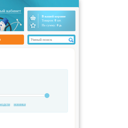
ый кабинет
В вашей корзине
Товаров:
0
шт.
На сумму:
0
р.
ы
модели
новинки