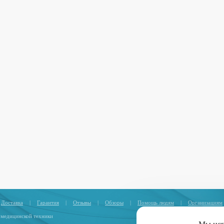
Доставка
|
Гарантия
|
Отзывы
|
Обзоры
|
Помощь людям
|
Организациям
 медицинской техники