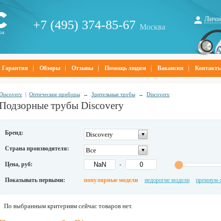
Личн
+7 (495) 374-85-67
Москва
ра
Гарантия
Обзоры
Отзывы
Помощь людям
Вакансии
Контакт
Discovery
|
Оптические приборы
→
Зрительные трубы
→
Discovery
Подзорные трубы Discovery
Бренд:
Discovery
Страна производителя:
Все
Цена, руб:
-
Показывать первыми:
популярные модели
недорогие модели
премиум-
По выбранным критериям сейчас товаров нет.