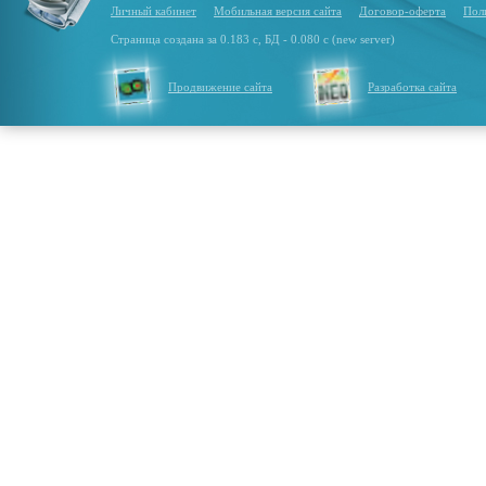
Личный кабинет
Мобильная версия сайта
Договор-оферта
Пол
Страница создана за 0.183 с, БД - 0.080 с (new server)
Продвижение сайта
Разработка сайта