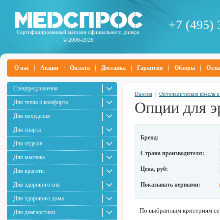
+7 (495) 
Сертифицированный магазин официального дилера
© 2006-2026
О нас
Акции
Оплата
Доставка
Гарантия
Обзоры
Отз
Спецпредложения
Duorest
|
Ортопедические кресла и
Для тепла и комфорта
Опции для э
Для похудения
Для спорта
Бренд:
Для отдыха
Страна производителя:
Для массажа
Цена, руб:
Для красоты
Для здорового сна
Показывать первыми:
Для здорового дома
По выбранным критериям сей
Для диагностики