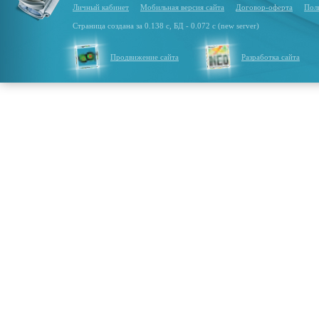
Личный кабинет
Мобильная версия сайта
Договор-оферта
Пол
Страница создана за 0.138 с, БД - 0.072 с (new server)
Продвижение сайта
Разработка сайта