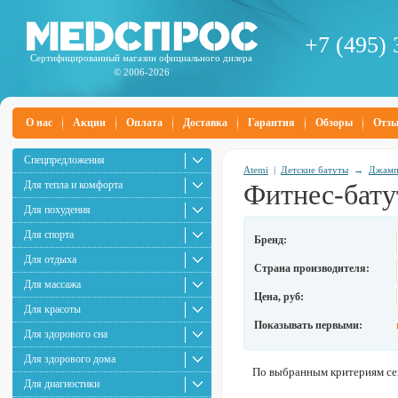
+7 (495) 
Сертифицированный магазин официального дилера
© 2006-2026
О нас
Акции
Оплата
Доставка
Гарантия
Обзоры
Отз
Спецпредложения
Atemi
|
Детские батуты
→
Джамп
Для тепла и комфорта
Фитнес-бату
Для похудения
Для спорта
Бренд:
Для отдыха
Страна производителя:
Для массажа
Цена, руб:
Для красоты
Показывать первыми:
Для здорового сна
Для здорового дома
По выбранным критериям сей
Для диагностики