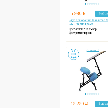
5 980
Р
Выбра
Стул для осанки Takasima О
СК-1 черная рама
Цвет обивки: на выбор
Цвет рамы: чёрный
Отзывов: 5
15 250
Р
Выбра