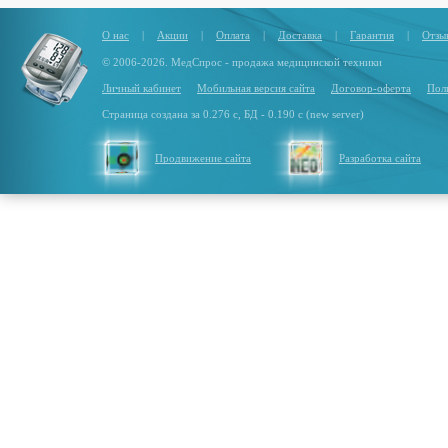
О нас
|
Акции
|
Оплата
|
Доставка
|
Гарантия
|
Отзы
© 2006-2026. МедСпрос - продажа медицинской техники
Личный кабинет
Мобильная версия сайта
Договор-оферта
Пол
Страница создана за 0.276 с, БД - 0.190 с (new server)
Продвижение сайта
Разработка сайта