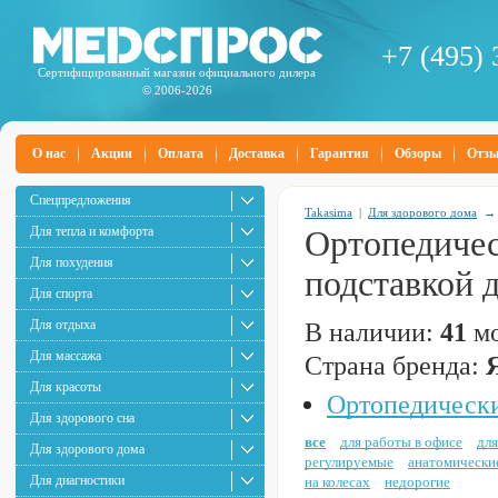
+7 (495) 
Сертифицированный магазин официального дилера
© 2006-2026
О нас
Акции
Оплата
Доставка
Гарантия
Обзоры
Отз
Спецпредложения
Takasima
|
Для здорового дома
Для тепла и комфорта
Ортопедичес
Для похудения
подставкой д
Для спорта
Для отдыха
В наличии:
41
мо
Для массажа
Страна бренда:
Для красоты
Ортопедически
Для здорового сна
все
для работы в офисе
для
Для здорового дома
регулируемые
анатомически
Для диагностики
на колесах
недорогие