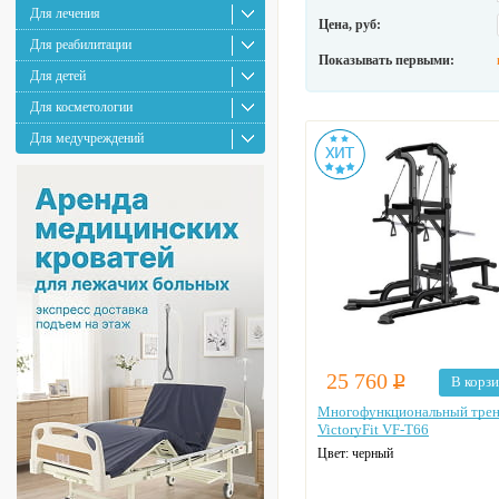
Для лечения
Цена, руб:
Для реабилитации
Показывать первыми:
Для детей
Для косметологии
Для медучреждений
25 760
Р
В корз
Многофункциональный тре
VictoryFit VF-T66
Цвет: черный