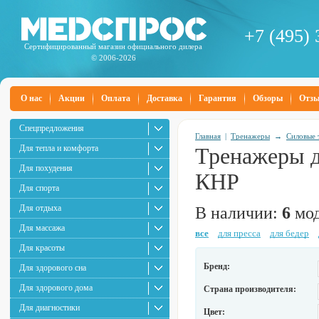
+7 (495) 
Сертифицированный магазин официального дилера
© 2006-2026
О нас
Акции
Оплата
Доставка
Гарантия
Обзоры
Отз
Спецпредложения
Главная
|
Тренажеры
→
Силовые 
Для тепла и комфорта
Тренажеры д
Для похудения
КНР
Для спорта
Для отдыха
В наличии:
6
мод
Для массажа
все
для пресса
для бедер
Для красоты
Бренд:
Для здорового сна
Для здорового дома
Страна производителя:
Для диагностики
Цвет: