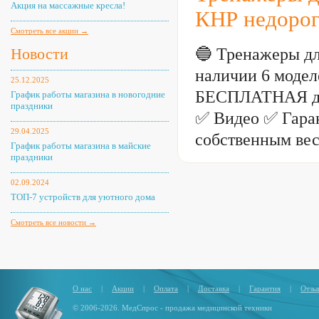
Акция на массажные кресла!
КНР недоро
Смотреть все акции →
🔵 Тренажеры дл
Новости
наличии 6 моделе
25.12.2025
БЕСПЛАТНАЯ дос
График работы магазина в новогодние
праздники
✅ Видео ✅ Гаран
29.04.2025
собственным вес
График работы магазина в майские
праздники
02.09.2024
ТОП-7 устройств для уютного дома
Смотреть все новости →
О нас
|
Акции
|
Оплата
|
Доставка
|
Гарантия
|
Отзы
© 2006-2026. МедСпрос - продажа медицинской техники