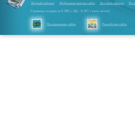
Личный кабинет
Мобильная версия сайта
Договор-оферта
Пол
Страница создана за 0.289 с, БД - 0.207 с (new server)
Продвижение сайта
Разработка сайта