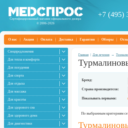
+7 (495) 
Сертифицированный магазин официального дилера
© 2006-2026
О нас
Акции
Оплата
Доставка
Гарантия
Обзоры
Отз
Спецпредложения
Главная
|
Для лечения
→
Турмали
Для тепла и комфорта
Турмалиновы
Для похудения
Для спорта
Бренд:
Для отдыха
Страна производителя:
Для массажа
Показывать первыми:
Для красоты
Для здорового сна
По выбранным критериям сей
Для здорового дома
Турмалиновы
Для диагностики