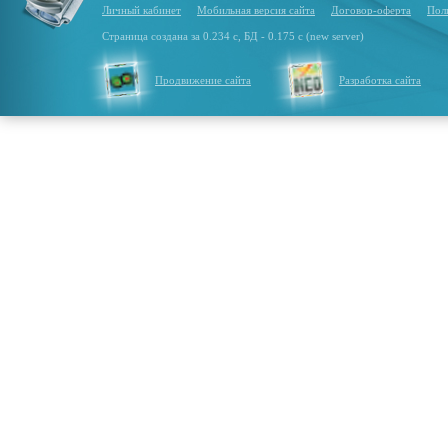
Личный кабинет
Мобильная версия сайта
Договор-оферта
Пол
Страница создана за 0.234 с, БД - 0.175 с (new server)
Продвижение сайта
Разработка сайта