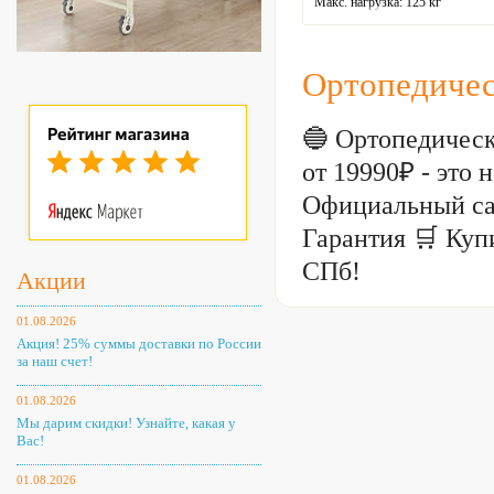
Макс. нагрузка: 125 кг
Подголовник: регулируемый
Материал спинки: ткань
Регулировка высоты: газлифт
Крестовина: пятилучевая
Ортопедичес
Цвет: белый
🔵 Ортопедическ
от 19990₽ - это
Официальный са
Гарантия 🛒 Куп
СПб!
Акции
01.08.2026
Акция! 25% суммы доставки по России
за наш счет!
01.08.2026
Мы дарим скидки! Узнайте, какая у
Вас!
01.08.2026