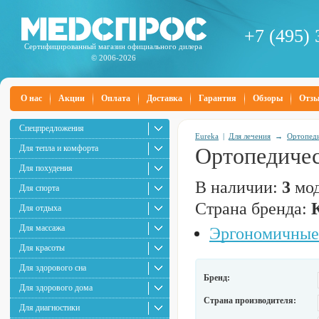
+7 (495) 
Сертифицированный магазин официального дилера
© 2006-2026
О нас
Акции
Оплата
Доставка
Гарантия
Обзоры
Отз
Спецпредложения
Eureka
|
Для лечения
→
Ортопеди
Для тепла и комфорта
Ортопедичес
Для похудения
В наличии:
3
мод
Для спорта
Страна бренда:
Для отдыха
Для массажа
Эргономичные
Для красоты
Для здорового сна
Бренд:
Для здорового дома
Страна производителя:
Для диагностики