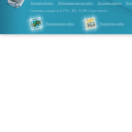
Личный кабинет
Мобильная версия сайта
Договор-оферта
Пол
Страница создана за 0.270 с, БД - 0.208 с (new server)
Продвижение сайта
Разработка сайта