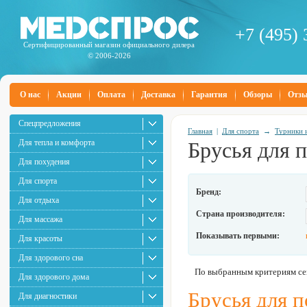
+7 (495) 
Сертифицированный магазин официального дилера
© 2006-2026
О нас
Акции
Оплата
Доставка
Гарантия
Обзоры
Отз
Спецпредложения
Главная
|
Для спорта
→
Турники 
Для тепла и комфорта
Брусья для 
Для похудения
Для спорта
Бренд:
Для отдыха
Страна производителя:
Для массажа
Показывать первыми:
Для красоты
Для здорового сна
По выбранным критериям сей
Для здорового дома
Брусья для 
Для диагностики