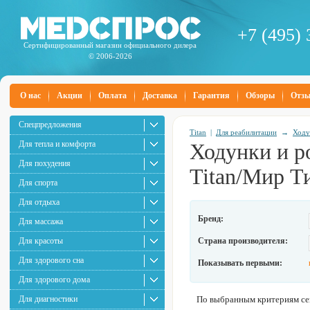
+7 (495) 
Сертифицированный магазин официального дилера
© 2006-2026
О нас
Акции
Оплата
Доставка
Гарантия
Обзоры
Отз
Спецпредложения
Titan
|
Для реабилитации
→
Ходу
Для тепла и комфорта
Ходунки и р
Для похудения
Titan/Мир Т
Для спорта
Для отдыха
Бренд:
Для массажа
Для красоты
Страна производителя:
Для здорового сна
Показывать первыми:
Для здорового дома
Для диагностики
По выбранным критериям сей