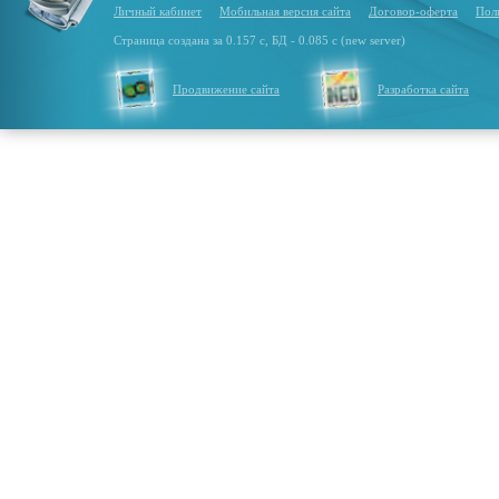
Личный кабинет
Мобильная версия сайта
Договор-оферта
Пол
Страница создана за 0.157 с, БД - 0.085 с (new server)
Продвижение сайта
Разработка сайта