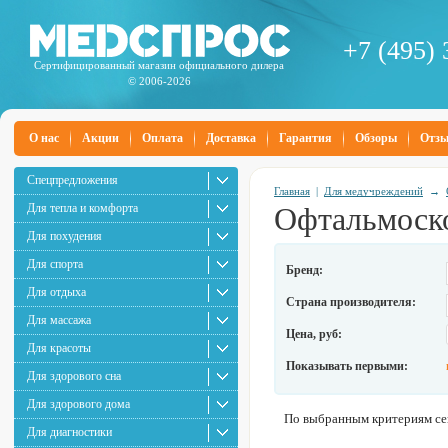
+7 (495) 
Сертифицированный магазин официального дилера
© 2006-2026
О нас
Акции
Оплата
Доставка
Гарантия
Обзоры
Отз
Спецпредложения
Главная
|
Для медучреждений
→
Для тепла и комфорта
Офтальмоск
Для похудения
Для спорта
Бренд:
Для отдыха
Страна производителя:
Для массажа
Цена, руб:
Для красоты
Показывать первыми:
Для здорового сна
Для здорового дома
По выбранным критериям сей
Для диагностики