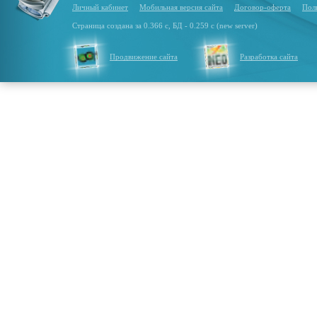
Личный кабинет
Мобильная версия сайта
Договор-оферта
Пол
Страница создана за 0.366 с, БД - 0.259 с (new server)
Продвижение сайта
Разработка сайта