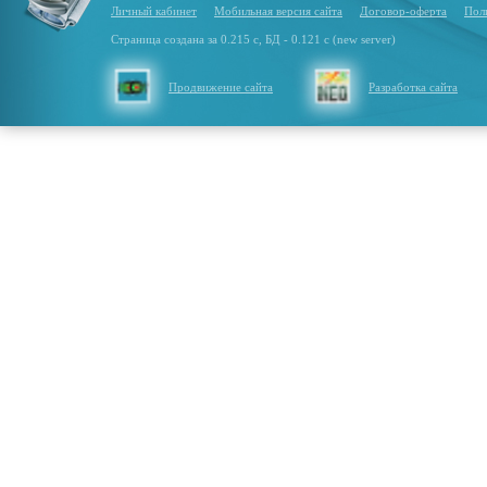
Личный кабинет
Мобильная версия сайта
Договор-оферта
Пол
Страница создана за 0.215 с, БД - 0.121 с (new server)
Продвижение сайта
Разработка сайта