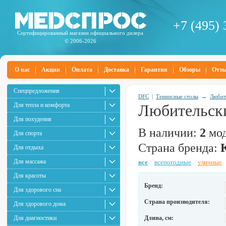
+7 (495) 
Сертифицированный магазин официального дилера
© 2006-2026
О нас
Акции
Оплата
Доставка
Гарантия
Обзоры
Отз
Спецпредложения
DFC
|
Теннисные столы
→
Любит
Для тепла и комфорта
Любительск
Для похудения
В наличии:
2
мод
Для спорта
Страна бренда:
Для отдыха
Для массажа
все
всепогодные
уличные
Для красоты
Бренд:
Для здорового сна
Страна производителя:
Для здорового дома
Для диагностики
Длина, см: