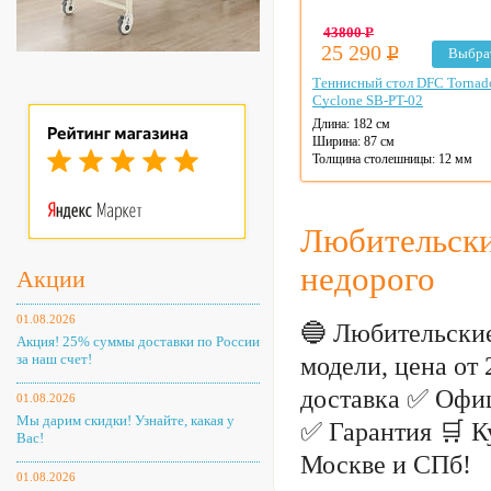
43800
Р
25 290
Р
Выбра
Теннисный стол DFC Tornad
Cyclone SB-PT-02
Длина: 182 см
Ширина: 87 см
Толщина столешницы: 12 мм
Материал столешницы: МДФ
Цвет: на выбор
Любительски
недорого
Акции
01.08.2026
🔵 Любительски
Акция! 25% суммы доставки по России
за наш счет!
модели, цена от
доставка ✅ Офи
01.08.2026
Мы дарим скидки! Узнайте, какая у
✅ Гарантия 🛒 К
Вас!
Москве и СПб!
01.08.2026