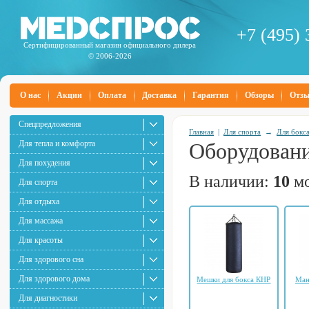
+7 (495) 
Сертифицированный магазин официального дилера
© 2006-2026
О нас
Акции
Оплата
Доставка
Гарантия
Обзоры
Отз
Спецпредложения
Главная
|
Для спорта
→
Для бокс
Для тепла и комфорта
Оборудовани
Для похудения
В наличии:
10
мо
Для спорта
Для отдыха
Для массажа
Для красоты
Для здорового сна
Для здорового дома
Мешки для бокса КНР
Ман
Для диагностики