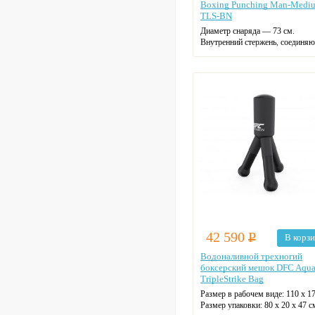
Boxing Punching Man-Medi
TLS-BN
Диаметр снаряда — 73 см.
Внутренний стержень, соединя
торс с основанием, изготовлен и
полиэтилена высокой плотности,
делает конструкцию прочной и
долговечной.
Размер талии — 73 см.
42 590
Р
В корз
Водоналивной трехногий
боксерский мешок DFC Aqua
TripleStrike Bag
Размер в рабочем виде:
110 х 1
Размер упаковки:
80 х 20 х 47 с