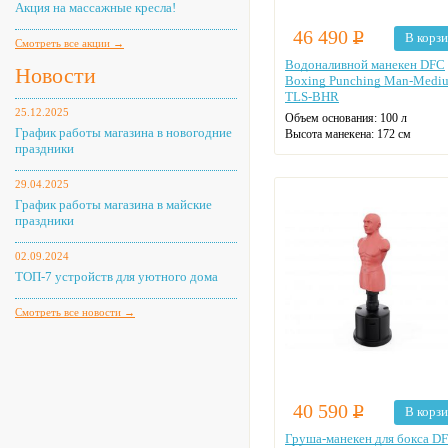
Акция на массажные кресла!
46 490
Р
В корз
Смотреть все акции →
Водоналивной манекен DFC
Новости
Boxing Punching Man-Medi
TLS-BHR
25.12.2025
Объем основания:
100 л
График работы магазина в новогодние
Высота манекена:
172 см
праздники
Вес нетто:
23 кг
29.04.2025
График работы магазина в майские
праздники
02.09.2024
ТОП-7 устройств для уютного дома
Смотреть все новости →
40 590
Р
В корз
Груша-манекен для бокса D