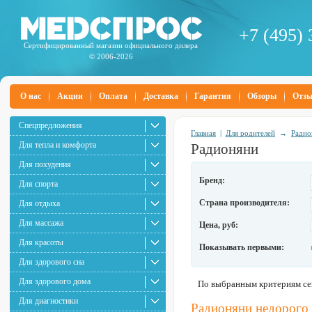
+7 (495) 
Сертифицированный магазин официального дилера
© 2006-2026
О нас
Акции
Оплата
Доставка
Гарантия
Обзоры
Отз
Спецпредложения
Главная
|
Для родителей
→
Радио
Для тепла и комфорта
Радионяни
Для похудения
Бренд:
Для спорта
Страна производителя:
Для отдыха
Для массажа
Цена, руб:
Для красоты
Показывать первыми:
Для здорового сна
Для здорового дома
По выбранным критериям сей
Для диагностики
Радионяни недорого