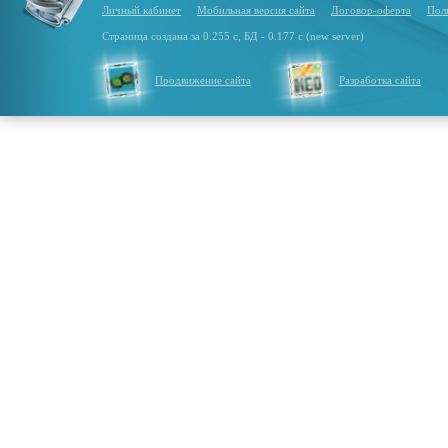
Личный кабинет
Мобильная версия сайта
Договор-оферта
Пол
Страница создана за 0.255 с, БД - 0.177 с (new server)
Продвижение сайта
Разработка сайта