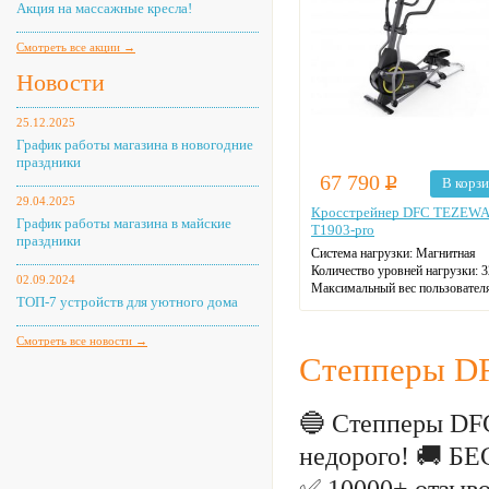
Акция на массажные кресла!
Смотреть все акции →
Новости
25.12.2025
График работы магазина в новогодние
праздники
67 790
Р
В корз
29.04.2025
Кросстрейнер DFC TEZEWA
График работы магазина в майские
T1903-pro
праздники
Система нагрузки:
Магнитная
Количество уровней нагрузки:
3
02.09.2024
Максимальный вес пользовател
ТОП-7 устройств для уютного дома
кг
Количество программ:
12
Смотреть все новости →
Степперы D
🔵 Степперы DFC
недорого! 🚚 Б
✅ 10000+ отзыво