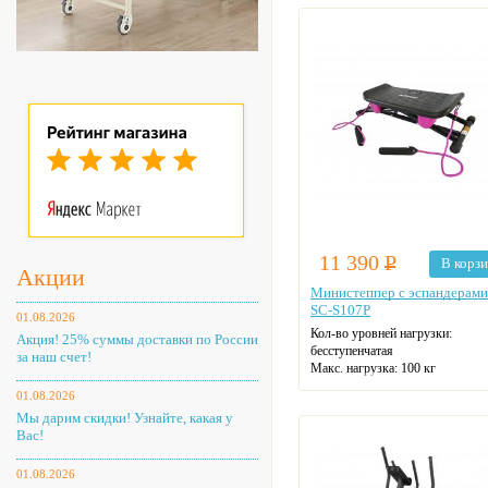
11 390
Р
В корз
Акции
Министеппер с эспандерам
SC-S107P
01.08.2026
Кол-во уровней нагрузки:
Акция! 25% суммы доставки по России
бесступенчатая
за наш счет!
Макс. нагрузка: 100 кг
Ход педалей: зависимый
01.08.2026
Эспандеры
Мы дарим скидки! Узнайте, какая у
Вас!
01.08.2026