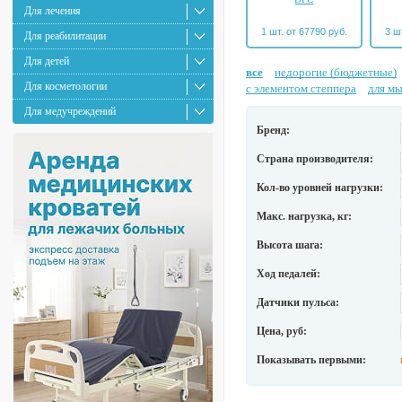
Для лечения
1 шт. от 67790 руб.
3 ш
Для реабилитации
Для детей
все
недорогие (бюджетные)
Для косметологии
с элементом степпера
для мы
Для медучреждений
Бренд:
Страна производителя:
Кол-во уровней нагрузки:
Макс. нагрузка, кг:
Высота шага:
Ход педалей:
Датчики пульса:
Цена, руб:
Показывать первыми: