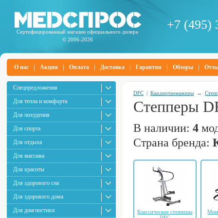
+7 (495) 
Сертифицированный магазин официального дилера
© 2006-2026
О нас
Акции
Оплата
Доставка
Гарантия
Обзоры
Отз
Спецпредложения
DFC
|
Кардиотренажеры
→
Степ
Для тепла и комфорта
Степперы D
Для похудения
В наличии:
4
мод
Для спорта
Страна бренда:
Для отдыха
Для массажа
Для красоты
Для здорового сна
Для здорового дома
Для диагностики
Классические степперы
Мин
DFC