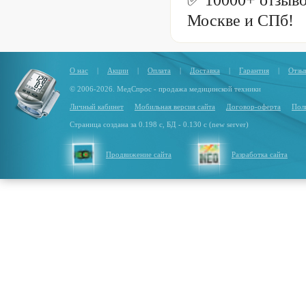
Москве и СПб!
О нас
|
Акции
|
Оплата
|
Доставка
|
Гарантия
|
Отзы
© 2006-2026. МедСпрос - продажа медицинской техники
Личный кабинет
Мобильная версия сайта
Договор-оферта
Пол
Страница создана за 0.198 с, БД - 0.130 с (new server)
Продвижение сайта
Разработка сайта