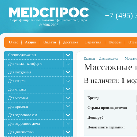
+7 (495) 
Сертифицированный магазин официального дилера
© 2006-2026
О нас
Акции
Оплата
Доставка
Гарантия
Обзоры
Отз
Спецпредложения
Главная
|
Для массажа
→
Массажн
Для тепла и комфорта
Массажные 
Для похудения
В наличии:
1
мод
Для спорта
Для отдыха
Для массажа
Бренд:
Для красоты
Страна производителя:
Для здорового сна
Цена, руб:
Для здорового дома
Показывать первыми:
Для диагностики