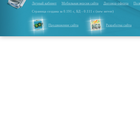
Личный кабинет
Мобильная версия сайта
Договор-оферта
Пол
Страница создана за 0.191 с, БД - 0.111 с (new server)
Продвижение сайта
Разработка сайта