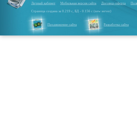
Личный кабинет
Мобильная версия сайта
Договор-оферта
Пол
Страница создана за 0.219 с, БД - 0.156 с (new server)
Продвижение сайта
Разработка сайта