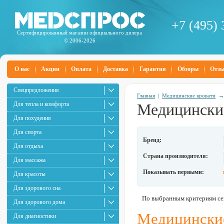
+7 (495) 
Сертифицированный магазин официального дилера
© 2006-2026
О нас
Акции
Оплата
Доставка
Гарантия
Обзоры
Отз
Спецпредложения
Главная
|
Медицинские кровати
Для тепла и комфорта
Медицински
Для похудения
Для спорта
Бренд:
Для отдыха
Страна производителя:
Для массажа
Показывать первыми:
Для красоты
Для здорового сна
По выбранным критериям сей
Для здорового дома
Медицинские
Для диагностики