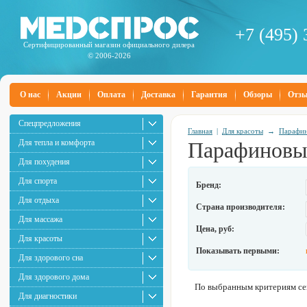
+7 (495) 
Сертифицированный магазин официального дилера
© 2006-2026
О нас
Акции
Оплата
Доставка
Гарантия
Обзоры
Отз
Спецпредложения
Главная
|
Для красоты
→
Парафин
Для тепла и комфорта
Парафиновы
Для похудения
Для спорта
Бренд:
Для отдыха
Страна производителя:
Для массажа
Цена, руб:
Для красоты
Показывать первыми:
Для здорового сна
Для здорового дома
По выбранным критериям сей
Для диагностики