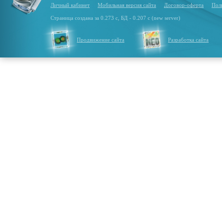
Личный кабинет
Мобильная версия сайта
Договор-оферта
Пол
Страница создана за 0.273 с, БД - 0.207 с (new server)
Продвижение сайта
Разработка сайта