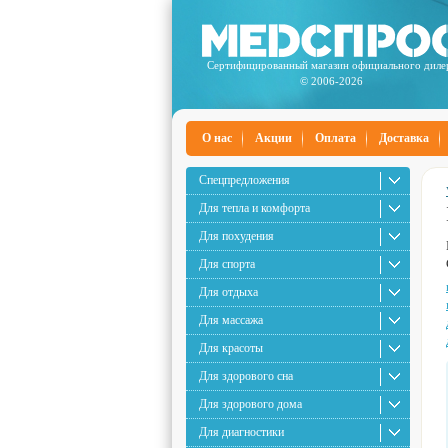
Сертифицированный магазин официального диле
© 2006-2026
О нас
Акции
Оплата
Доставка
Спецпредложения
Для тепла и комфорта
Для похудения
Для спорта
Для отдыха
Для массажа
Для красоты
Для здорового сна
Для здорового дома
Для диагностики