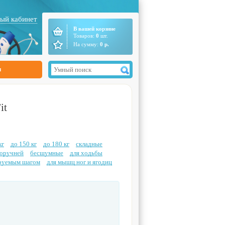
ый кабинет
В вашей корзине
Товаров:
0
шт.
На сумму:
0
р.
ы
it
кг
до 150 кг
до 180 кг
складные
поручней
бесшумные
для ходьбы
ируемым шагом
для мышц ног и ягодиц