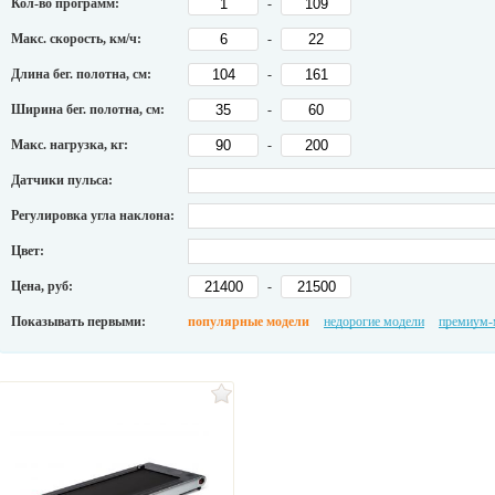
Кол-во программ:
-
Макс. скорость, км/ч:
-
Длина бег. полотна, см:
-
Ширина бег. полотна, см:
-
Макс. нагрузка, кг:
-
Датчики пульса:
Регулировка угла наклона:
Цвет:
Цена, руб:
-
Показывать первыми:
популярные модели
недорогие модели
премиум-