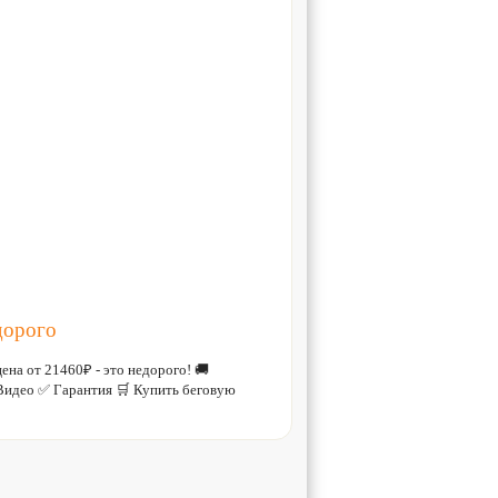
дорого
цена от 21460₽ - это недорого! 🚚
идео ✅ Гарантия 🛒 Купить беговую