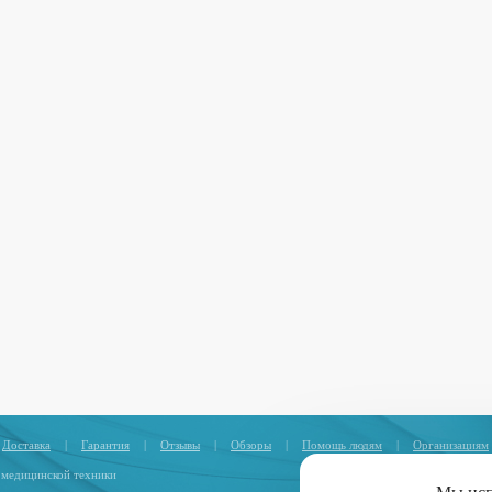
Доставка
|
Гарантия
|
Отзывы
|
Обзоры
|
Помощь людям
|
Организациям
 медицинской техники