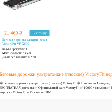
21 460
Р
В корзину
Беговая дорожка электрическая
VictoryFit VF-X600
Кол-во программ: 1
Макс. скорость: 6 км/ч
Длина бег. полотна: 112 см
Ширина бег. полотна: 40 см
Макс. нагрузка: 90 кг
Цвет: серый
Беговые дорожки ультратонкие (плоские) VictoryFit не
🔵 Беговые дорожки ультратонкие (плоские) VictoryFit 🔵 В наличии 1 модель, 
БЕСПЛАТНАЯ доставка ✅ Официальный сайт VictoryFit ✅ 10000+ отзывов ✅ В
дорожку VictoryFit в Москве и СПб!