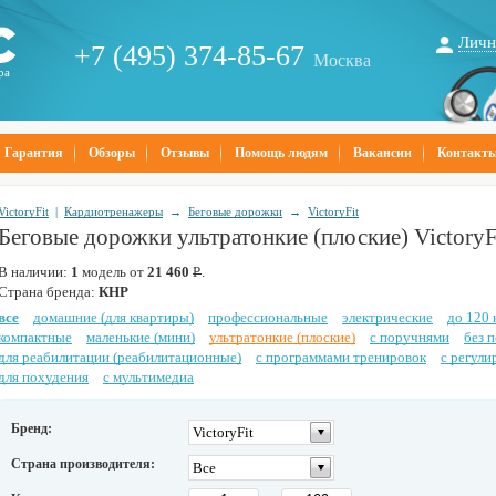
Личн
+7 (495) 374-85-67
Москва
ра
Гарантия
Обзоры
Отзывы
Помощь людям
Вакансии
Контакт
VictoryFit
|
Кардиотренажеры
→
Беговые дорожки
→
VictoryFit
Беговые дорожки ультратонкие (плоские) VictoryF
В наличии:
1
модель от
21 460
Р
.
Страна бренда:
КНР
все
домашние (для квартиры)
профессиональные
электрические
до 120 
компактные
маленькие (мини)
ультратонкие (плоские)
с поручнями
без 
для реабилитации (реабилитационные)
с программами тренировок
с регул
для похудения
с мультимедиа
Бренд:
VictoryFit
Страна производителя:
Все