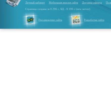
Личный кабинет
Мобильная версия сайта
Договор-оферта
Пол
Страница создана за 0.296 с, БД - 0.190 с (new server)
Продвижение сайта
Разработка сайта