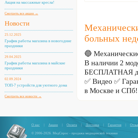
Количество секций: 1
Акция на массажные кресла!
Материал каркаса: сталь
Материал ложа: сталь
Смотреть все акции →
Цвет: коричневый
Новости
Механически
25.12.2025
больных нед
График работы магазина в новогодние
праздники
🔵 Механические
29.04.2025
В наличии 2 моде
График работы магазина в майские
праздники
БЕСПЛАТНАЯ дос
02.09.2024
✅ Видео ✅ Гаран
ТОП-7 устройств для уютного дома
в Москве и СПб!
Смотреть все новости →
О нас
|
Акции
|
Оплата
|
Доставка
|
Гарантия
|
Отзы
© 2006-2026. МедСпрос - продажа медицинской техники