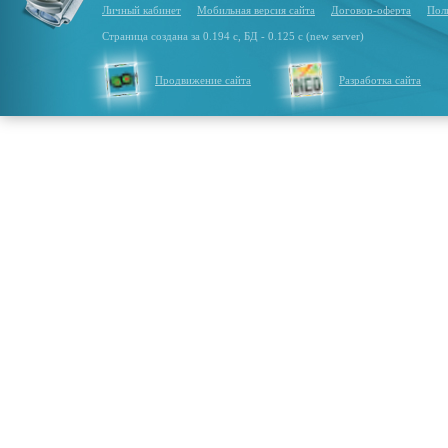
Личный кабинет
Мобильная версия сайта
Договор-оферта
Пол
Страница создана за 0.194 с, БД - 0.125 с (new server)
Продвижение сайта
Разработка сайта