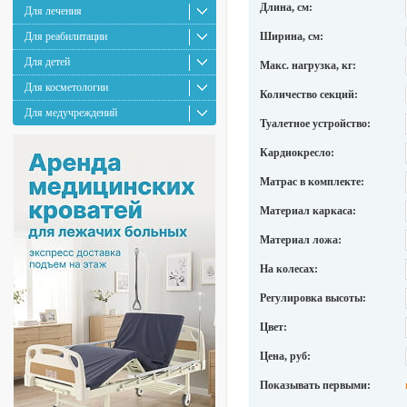
Длина, см:
Для лечения
Для реабилитации
Ширина, см:
Для детей
Макс. нагрузка, кг:
Для косметологии
Количество секций:
Для медучреждений
Туалетное устройство:
Кардиокресло:
Матрас в комплекте:
Материал каркаса:
Материал ложа:
На колесах:
Регулировка высоты:
Цвет:
Цена, руб:
Показывать первыми: