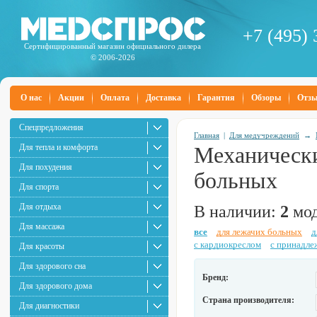
+7 (495) 
Сертифицированный магазин официального дилера
© 2006-2026
О нас
Акции
Оплата
Доставка
Гарантия
Обзоры
Отз
Спецпредложения
Главная
|
Для медучреждений
→
Для тепла и комфорта
Механически
Для похудения
больных
Для спорта
Для отдыха
В наличии:
2
мод
Для массажа
все
для лежачих больных
д
с кардиокреслом
с принадле
Для красоты
Для здорового сна
Бренд:
Для здорового дома
Страна производителя:
Для диагностики