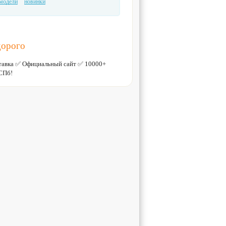
модели
новинки
дорого
тавка ✅ Официальный сайт ✅ 10000+
СПб!