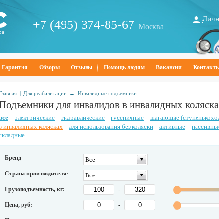
Личн
+7 (495) 374-85-67
Москва
ра
Гарантия
Обзоры
Отзывы
Помощь людям
Вакансии
Контакт
Главная
|
Для реабилитации
→
Инвалидные подъемники
Подъемники для инвалидов в инвалидных коляска
все
электрические
гидравлические
гусеничные
шагающие (ступенькохо
в инвалидных колясках
для использования без коляски
активные
пассивны
складные
Бренд:
Все
Страна производителя:
Все
Грузоподъемность, кг:
-
Цена, руб:
-