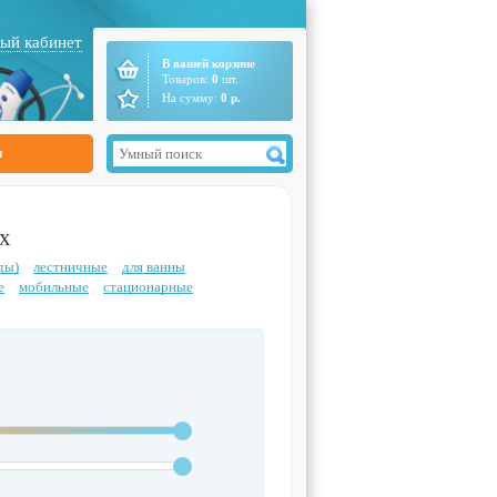
ый кабинет
В вашей корзине
Товаров:
0
шт.
На сумму:
0
р.
ы
х
ды)
лестничные
для ванны
е
мобильные
стационарные