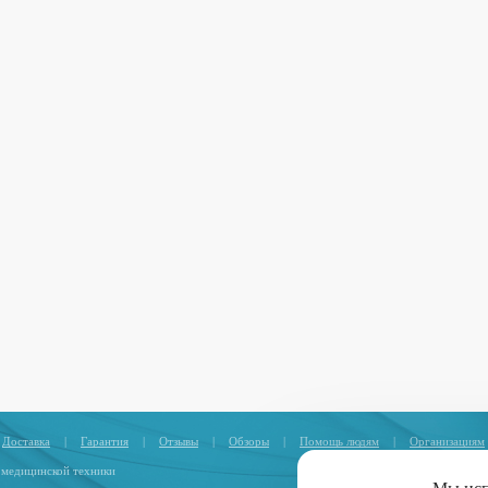
Доставка
|
Гарантия
|
Отзывы
|
Обзоры
|
Помощь людям
|
Организациям
 медицинской техники