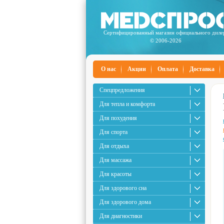
Сертифицированный магазин официального диле
© 2006-2026
О нас
Акции
Оплата
Доставка
Спецпредложения
Для тепла и комфорта
Для похудения
Для спорта
Для отдыха
Для массажа
Для красоты
Для здорового сна
Для здорового дома
Для диагностики