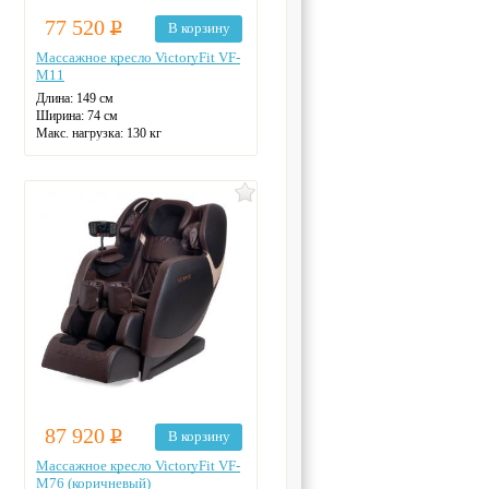
77 520
Р
В корзину
Массажное кресло VictoryFit VF-
M11
Длина: 149 см
Ширина: 74 см
Макс. нагрузка: 130 кг
Zero-G
Цвет: черный
87 920
Р
В корзину
Массажное кресло VictoryFit VF-
M76 (коричневый)