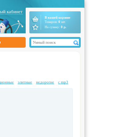
ый кабинет
В вашей корзине
Товаров:
0
шт.
На сумму:
0
р.
ы
ционные
элитные
недорогие
с mp3