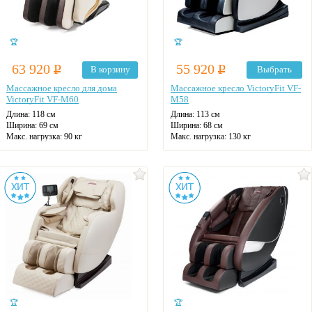
🏆
🏆
63 920
Р
55 920
Р
В корзину
Выбрать
Массажное кресло для дома
Массажное кресло VictoryFit VF-
VictoryFit VF-M60
M58
Длина: 118 см
Длина: 113 см
Ширина: 69 см
Ширина: 68 см
Макс. нагрузка: 90 кг
Макс. нагрузка: 130 кг
Zero-G
Zero-G
3D-массаж
Настройка под рост
Цвет: Коричневый/бежевый
Цвет: на выбор
🏆
🏆