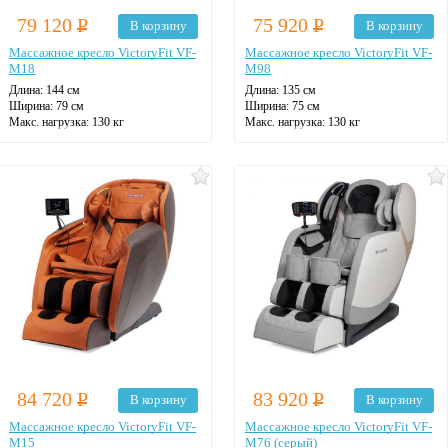
79 120
Р
75 920
Р
В корзину
В корзину
Массажное кресло VictoryFit VF-
Массажное кресло VictoryFit VF-
M18
M98
Длина: 144 см
Длина: 135 см
Ширина: 79 см
Ширина: 75 см
Макс. нагрузка: 130 кг
Макс. нагрузка: 130 кг
Zero-G
Zero-G
Цвет: бежевый
Настройка под рост
Цвет: коричневый
84 720
Р
83 920
Р
В корзину
В корзину
Массажное кресло VictoryFit VF-
Массажное кресло VictoryFit VF-
M15
M76 (серый)