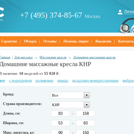
Личн
+7 (495) 374-85-67
Москва
ра
Гарантия
Обзоры
Отзывы
Помощь людям
Вакансии
Контакт
Главная
|
Для массажа
→
Массажные кресла
→
Домашние массажные кресла
Домашние массажные кресла КНР
В наличии:
10
моделей от
55 920
Р
.
все
с подогревом
роликовые
шиацу
воздушно-компрессионные
вибра
Бренд:
Все
Страна производителя:
КНР
Длина, см:
-
Ширина, см:
-
Макс. нагрузка, кг:
-