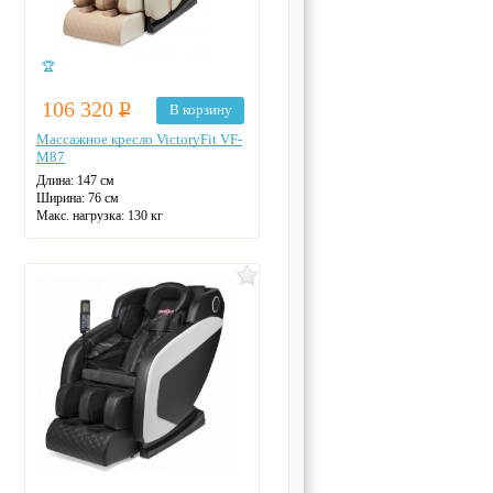
🏆
106 320
Р
В корзину
Массажное кресло VictoryFit VF-
M87
Длина: 147 см
Ширина: 76 см
Макс. нагрузка: 130 кг
Zero-G
Цвет: бежевый