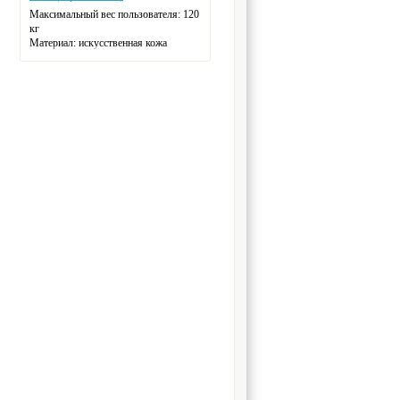
Максимальный вес пользователя:
120
кг
Материал:
искусственная кожа
Вид массажа:
воздушно-
компрессионный, разминающий,
шиацу