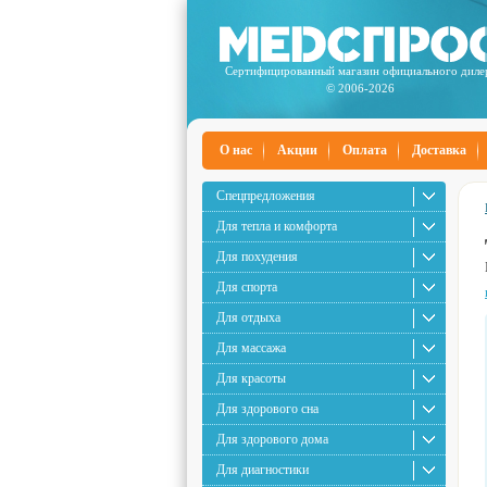
Сертифицированный магазин официального диле
© 2006-2026
О нас
Акции
Оплата
Доставка
Спецпредложения
Для тепла и комфорта
Для похудения
Для спорта
Для отдыха
Для массажа
Для красоты
Для здорового сна
Для здорового дома
Для диагностики