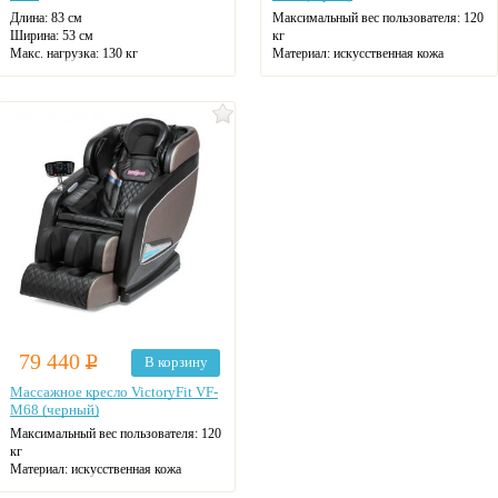
Длина: 83 см
Максимальный вес пользователя:
120
Ширина: 53 см
кг
Макс. нагрузка: 130 кг
Материал:
искусственная кожа
Zero-G
Вид массажа:
воздушно-
Цвет: оранжевый
компрессионный, разминающий,
шиацу
79 440
Р
В корзину
Массажное кресло VictoryFit VF-
M68 (черный)
Максимальный вес пользователя:
120
кг
Материал:
искусственная кожа
Вид массажа:
воздушно-