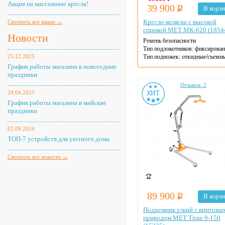
Акция на массажные кресла!
39 900
Р
В корз
Кресло-коляска с высокой
Смотреть все акции →
спинкой MET МК-620 (1854
Новости
Ремень безопасности
Тип подлокотников: фиксирова
25.12.2025
Тип подножек: откидные/съемн
Ширина сиденья: 48 см
График работы магазина в новогодние
Макс. нагрузка: 130 кг
праздники
Материал рамы: сталь
Отзывов: 2
Тип колес: литые
29.04.2025
Ручки для толкания
График работы магазина в майские
Цвет: черный
праздники
Цвет рамы: хром
02.09.2024
ТОП-7 устройств для уютного дома
Смотреть все новости →
🏆
89 900
Р
В корз
Подъемник узкий с винтовы
приводом MET Titan 9-150