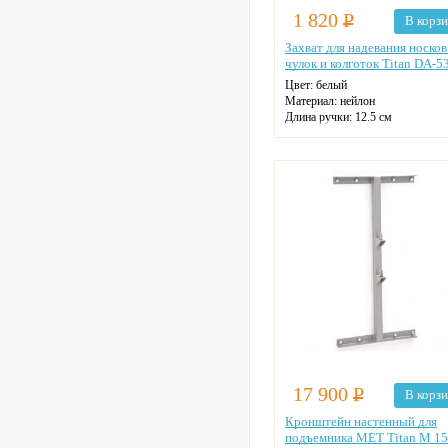
1 820
Р
В корз
Захват для надевания носков
чулок и колготок Titan DA-5
Цвет:
белый
Материал:
нейлон
Длина ручки:
12.5 см
17 900
Р
В корз
Кронштейн настенный для
подъемника MET Titan M 1