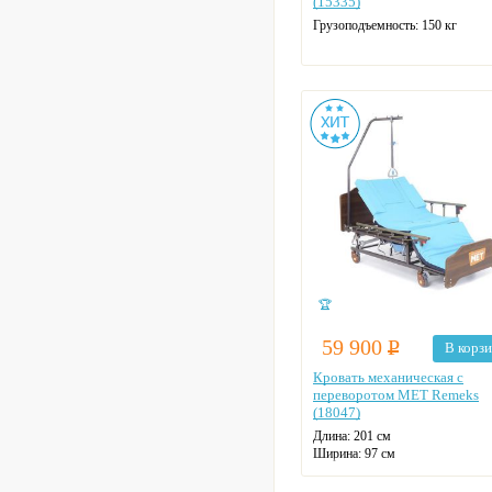
(15335)
Грузоподъемность: 150 кг
🏆
59 900
Р
В корз
Кровать механическая с
переворотом MET Remeks
(18047)
Длина: 201 см
Ширина: 97 см
Макс. нагрузка: 200 кг
Количество секций: 4