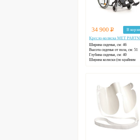
34 900
Р
В корз
Кресло-коляска MET PART
Ширина сиденья, см:
46
Высота сиденья от пола, см:
51
Глубина сиденья, см:
40
Ширина коляски (по крайним
точкам), см:
66
Длина коляски (по крайним точ
см:
126
Высота коляски (по крайним то
см:
119