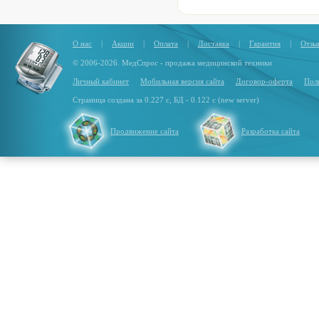
О нас
|
Акции
|
Оплата
|
Доставка
|
Гарантия
|
Отзы
© 2006-2026. МедСпрос - продажа медицинской техники
Личный кабинет
Мобильная версия сайта
Договор-оферта
Пол
Страница создана за 0.227 с, БД - 0.122 с (new server)
Продвижение сайта
Разработка сайта