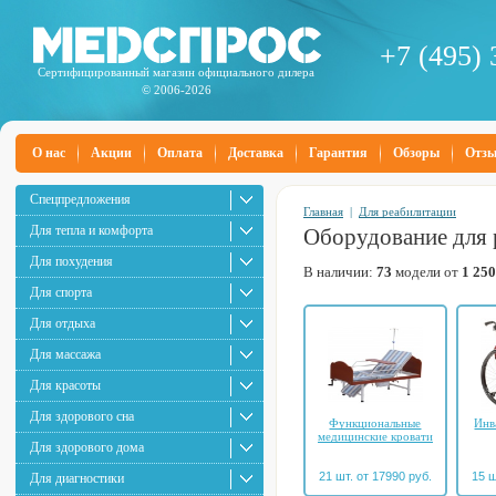
+7 (495) 
Сертифицированный магазин официального дилера
© 2006-2026
О нас
Акции
Оплата
Доставка
Гарантия
Обзоры
Отз
Спецпредложения
Главная
|
Для реабилитации
Для тепла и комфорта
Оборудование для 
Для похудения
В наличии:
73
модели от
1 250
Для спорта
Для отдыха
Для массажа
Для красоты
Для здорового сна
Функциональные
Инв
медицинские кровати
Для здорового дома
21 шт. от 17990 руб.
15 ш
Для диагностики