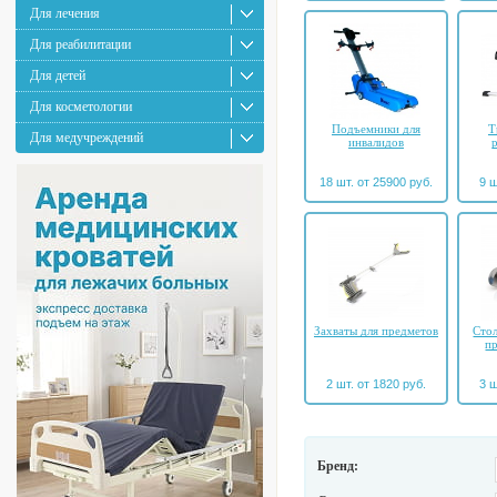
Для лечения
Для реабилитации
Для детей
Для косметологии
Подъемники для
Т
Для медучреждений
инвалидов
18 шт. от 25900 руб.
9 ш
Захваты для предметов
Сто
п
2 шт. от 1820 руб.
3 ш
Бренд: