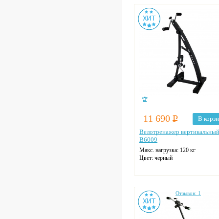
Туалетное устройство
Кардиокресло
Матрас в комплекте: обычный
Материал каркаса: сталь/ЛДСП
Материал ложа: сталь
На колесах
Цвет: венге
🏆
11 690
Р
В корз
Велотренажер вертикальны
B6009
Макс. нагрузка: 120 кг
Цвет: черный
Отзывов: 1