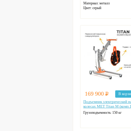
Материал:
металл
Цвет:
серый
169 900
Р
В корз
Подъемник электрический н
колесах MET Titan M (комп.1
Грузоподъемность: 150 кг