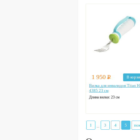
1 950
Р
В корз
Вилка для инвалидов Titan H
4385 23 см
Длина вилки:
23 см
1
3
4
5
пок
...