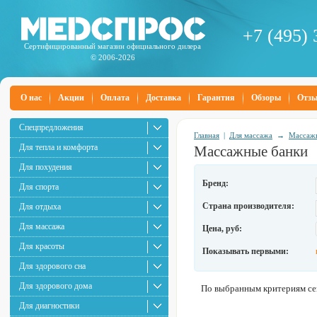
+7 (495) 
Сертифицированный магазин официального дилера
© 2006-2026
О нас
Акции
Оплата
Доставка
Гарантия
Обзоры
Отз
Спецпредложения
Главная
|
Для массажа
→
Массаж
Для тепла и комфорта
Массажные банки
Для похудения
Бренд:
Для спорта
Страна производителя:
Для отдыха
Для массажа
Цена, руб:
Для красоты
Показывать первыми:
Для здорового сна
Для здорового дома
По выбранным критериям сей
Для диагностики