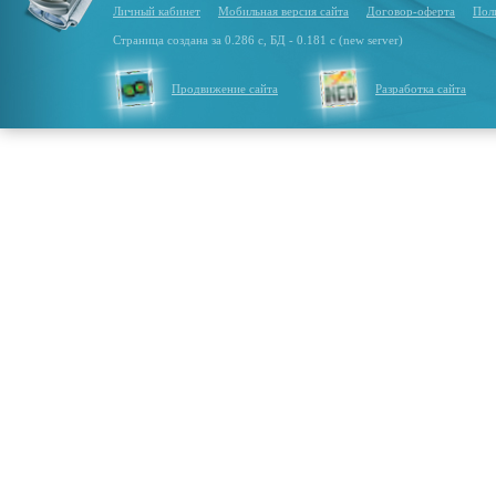
Личный кабинет
Мобильная версия сайта
Договор-оферта
Пол
Страница создана за 0.286 с, БД - 0.181 с (new server)
Продвижение сайта
Разработка сайта