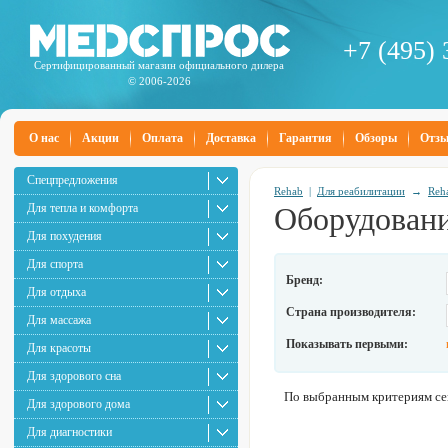
+7 (495) 
Сертифицированный магазин официального дилера
© 2006-2026
О нас
Акции
Оплата
Доставка
Гарантия
Обзоры
Отз
Спецпредложения
Rehab
|
Для реабилитации
→
Reh
Для тепла и комфорта
Оборудовани
Для похудения
Для спорта
Бренд:
Для отдыха
Страна производителя:
Для массажа
Показывать первыми:
Для красоты
Для здорового сна
По выбранным критериям сей
Для здорового дома
Для диагностики