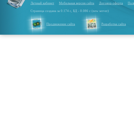
Личный кабинет
Мобильная версия сайта
Договор-оферта
Пол
Страница создана за 0.174 с, БД - 0.086 с (new server)
Продвижение сайта
Разработка сайта