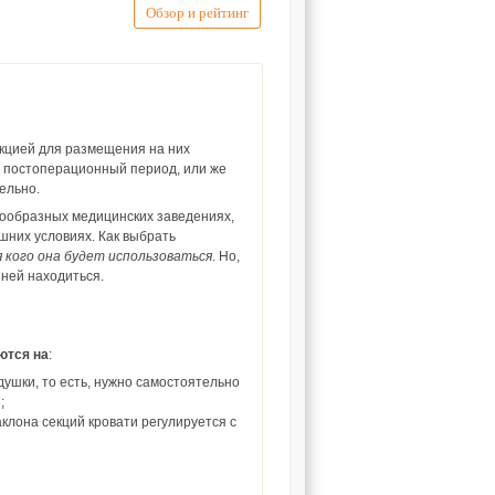
Обзор и рейтинг
кцией для размещения на них
 постоперационный период, или же
ельно.
знообразных медицинских заведениях,
шних условиях. Как выбрать
я кого она будет использоваться
. Но,
 ней находиться.
ются на
:
ушки, то есть, нужно самостоятельно
;
клона секций кровати регулируется с