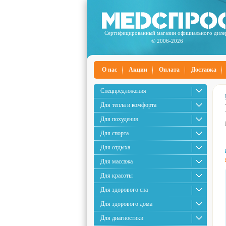
Сертифицированный магазин официального диле
© 2006-2026
О нас
Акции
Оплата
Доставка
Спецпредложения
Для тепла и комфорта
Для похудения
Для спорта
Для отдыха
Для массажа
Для красоты
Для здорового сна
Для здорового дома
Для диагностики