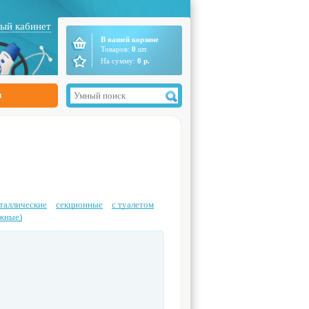
ый кабинет
В вашей корзине
Товаров:
0
шт.
На сумму:
0
р.
ы
таллические
секционные
c туалетом
ижные)