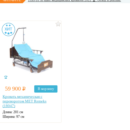
ТОП-10 лучших медицинских кроватей 2022 🏆: Обзор и рейтинг
🏆
59 900
Р
В корзину
Кровать механическая с
переворотом MET Remeks
(18047)
Длина: 201 см
Ширина: 97 см
Макс. нагрузка: 200 кг
Количество секций: 4