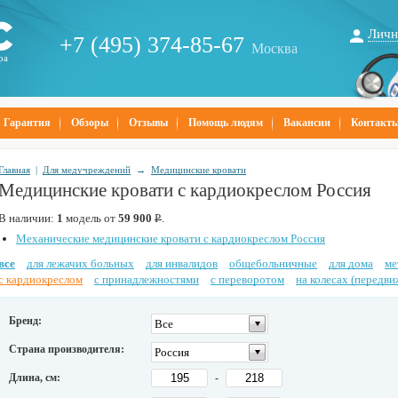
Личн
+7 (495) 374-85-67
Москва
ра
Гарантия
Обзоры
Отзывы
Помощь людям
Вакансии
Контакт
Главная
|
Для медучреждений
→
Медицинские кровати
Медицинские кровати с кардиокреслом Россия
В наличии:
1
модель от
59 900
Р
.
Механические медицинские кровати с кардиокреслом Россия
все
для лежачих больных
для инвалидов
общебольничные
для дома
ме
с кардиокреслом
с принадлежностями
с переворотом
на колесах (передв
Бренд:
Все
Страна производителя:
Россия
Длина, см:
-