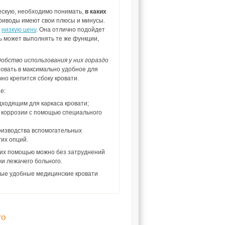
ческую, необходимо понимать,
в каких
приводы имеют свои плюсы и минусы.
е
низкую цену
. Она отлично подойдет
ь может выполнять те же функции,
добство использования у них гораздо
ровать в максимально удобное для
но крепится сбоку кровати.
е:
дходящим для каркаса кровати;
ь коррозии с помощью специального
роизводства вспомогательных
гих опций.
 их помощью можно без затруднений
и лежачего больного.
мые удобные медицинские кровати
го