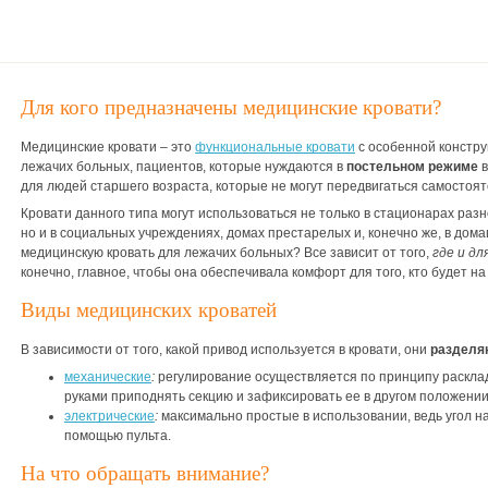
Туалетное устройство
Кардиокресло
Матрас в комплекте: обычный
Материал каркаса: сталь/ЛДСП
Материал ложа: сталь
На колесах
Для кого предназначены медицинские кровати?
Цвет: венге
Медицинские кровати – это
функциональные кровати
с особенной констру
лежачих больных, пациентов, которые нуждаются в
постельном режиме
в
для людей старшего возраста, которые не могут передвигаться самостоят
Кровати данного типа могут использоваться не только в стационарах ра
но и в социальных учреждениях, домах престарелых и, конечно же, в дома
медицинскую кровать для лежачих больных? Все зависит от того,
где и дл
конечно, главное, чтобы она обеспечивала комфорт для того, кто будет на
Виды медицинских кроватей
В зависимости от того, какой привод используется в кровати, они
разделя
механические
:
регулирование осуществляется по принципу расклад
руками приподнять секцию и зафиксировать ее в другом положении
электрические
:
максимально простые в использовании, ведь угол на
помощью пульта.
На что обращать внимание?