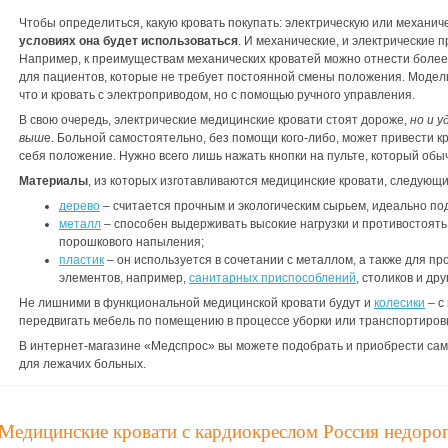
Чтобы определиться, какую кровать покупать: электрическую или механи
условиях она будет использовать
ся
. И механические, и электрические 
Например, к преимуществам механических кроватей можно отнести боле
для пациентов, которые не требует постоянной смены положения. Модел
что и кровать с электроприводом, но с помощью ручного управления.
В свою очередь, электрические медицинские кровати стоят дороже,
но и у
выш
е. Больной самостоятельно, без помощи кого-либо, может привести к
себя положение. Нужно всего лишь нажать кнопки на пульте, который обыч
Материалы
, из которых изготавливаются медицинские кровати, следующи
дерево
– считается прочным и экологическим сырьем, идеально по
металл
– способен выдерживать высокие нагрузки и противостоят
порошкового напыления;
пластик
– он используется в сочетании с металлом, а также для п
элементов, например,
санитарных приспособлений
, столиков и дру
Не лишними в функциональной медицинской кровати будут и
колесики
– с
передвигать мебель по помещению в процессе уборки или транспортировк
В интернет-магазине «Медспрос» вы можете подобрать и приобрести са
для лежачих больных.
Медицинские кровати с кардиокреслом Россия недоро