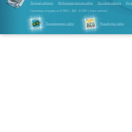
Личный кабинет
Мобильная версия сайта
Договор-оферта
Пол
Страница создана за 0.364 с, БД - 0.294 с (new server)
Продвижение сайта
Разработка сайта