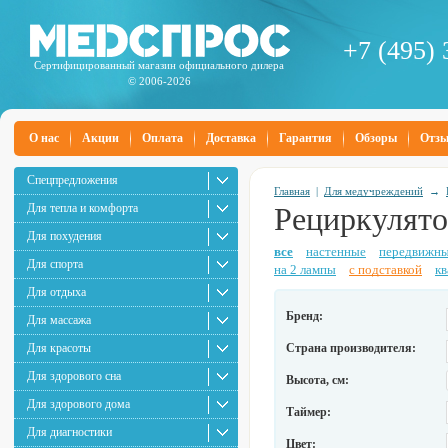
+7 (495) 
Сертифицированный магазин официального дилера
© 2006-2026
О нас
Акции
Оплата
Доставка
Гарантия
Обзоры
Отз
Спецпредложения
Главная
|
Для медучреждений
→
Для тепла и комфорта
Рециркулято
Для похудения
все
настенные
передвижн
Для спорта
на 2 лампы
с подставкой
к
Для отдыха
Бренд:
Для массажа
Для красоты
Страна производителя:
Для здорового сна
Высота, см:
Для здорового дома
Таймер:
Для диагностики
Цвет: