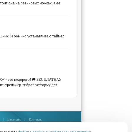
оит она на резиновых ножках, а ее
шних. Я обычно устанавливаю таймер
450₽ - это недорого! 🚚 БЕСПЛАТНАЯ
ить тренажер-виброплатформу для
|
Вакансии
|
Контакты
Москва:
+7 (495) 374-85-67