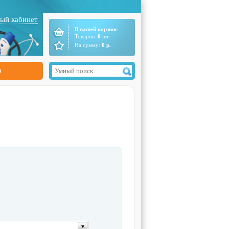
ый кабинет
В вашей корзине
Товаров:
0
шт.
На сумму:
0
р.
ы