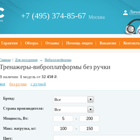
Личн
+7 (495) 374-85-67
Москва
ра
Гарантия
Обзоры
Отзывы
Помощь людям
Вакансии
Контакт
Главная
|
Для похудения
→
Виброплатформы
Тренажеры-виброплатформы без ручки
В наличии:
1
модель от
32 450
Р
.
все
без ручки
с ручкой
Бренд:
Все
Страна производителя:
Все
Мощность, Вт:
-
Макс. нагрузка, кг:
-
Цвет: