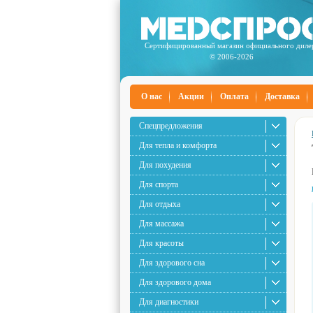
Сертифицированный магазин официального диле
© 2006-2026
О нас
Акции
Оплата
Доставка
Спецпредложения
Для тепла и комфорта
Для похудения
Для спорта
Для отдыха
Для массажа
Для красоты
Для здорового сна
Для здорового дома
Для диагностики