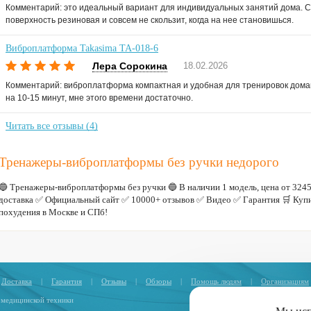
Комментарий: это идеальный вариант для индивидуальных занятий дома. Ст
поверхность резиновая и совсем не скользит, когда на нее становишься.
Виброплатформа Takasima ТА-018-6
Лера Сорокина
18.02.2026
Комментарий: виброплатформа компактная и удобная для тренировок дома
на 10-15 минут, мне этого времени достаточно.
Читать все отзывы (4)
Тренажеры-виброплатформы без ручки недорого
🔵 Тренажеры-виброплатформы без ручки 🔵 В наличии 1 модель, цена от 32
доставка ✅ Официальный сайт ✅ 10000+ отзывов ✅ Видео ✅ Гарантия 🛒 Куп
похудения в Москве и СПб!
Доставка
|
Гарантия
|
Отзывы
|
Обзоры
|
Помощь людям
|
Организациям
 медицинской техники