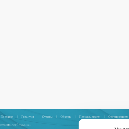
Доставка
|
Гарантия
|
Отзывы
|
Обзоры
|
Помощь людям
|
Организациям
 медицинской техники