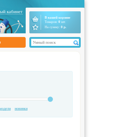
ый кабинет
В вашей корзине
Товаров:
0
шт.
На сумму:
0
р.
ы
модели
новинки