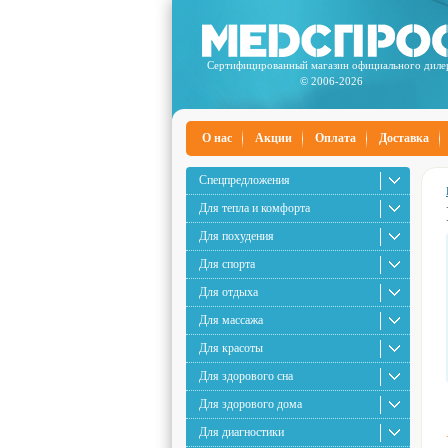
Сертифицированный магазин официального диле
© 2006-2026
О нас
Акции
Оплата
Доставка
Спецпредложения
Для тепла и комфорта
Для похудения
Для спорта
Для отдыха
Для массажа
Для красоты
Для здорового сна
Для здорового дома
Для диагностики