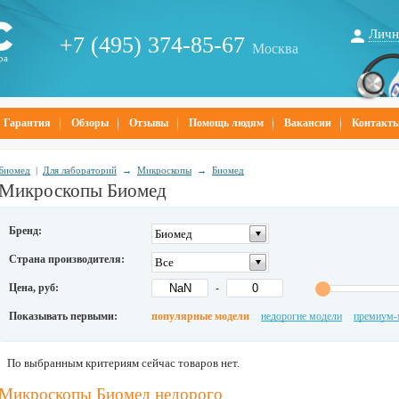
Личн
+7 (495) 374-85-67
Москва
ра
Гарантия
Обзоры
Отзывы
Помощь людям
Вакансии
Контакт
Биомед
|
Для лабораторий
→
Микроскопы
→
Биомед
Микроскопы Биомед
Бренд:
Биомед
Страна производителя:
Все
Цена, руб:
-
Показывать первыми:
популярные модели
недорогие модели
премиум-
По выбранным критериям сейчас товаров нет.
Микроскопы Биомед недорого