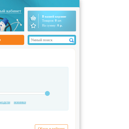
ый кабинет
В вашей корзине
Товаров:
0
шт.
На сумму:
0
р.
ы
модели
новинки
Обзор и рейтинг