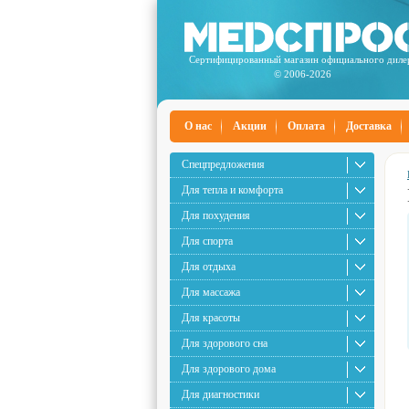
Сертифицированный магазин официального диле
© 2006-2026
О нас
Акции
Оплата
Доставка
Спецпредложения
Для тепла и комфорта
Для похудения
Для спорта
Для отдыха
Для массажа
Для красоты
Для здорового сна
Для здорового дома
Для диагностики