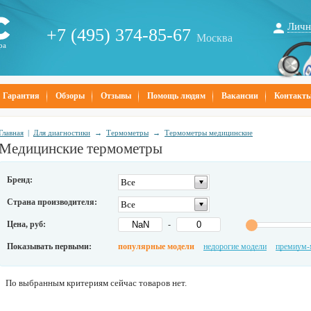
Личн
+7 (495) 374-85-67
Москва
ра
Гарантия
Обзоры
Отзывы
Помощь людям
Вакансии
Контакт
Главная
|
Для диагностики
→
Термометры
→
Термометры медицинские
Медицинские термометры
Бренд:
Все
Страна производителя:
Все
Цена, руб:
-
Показывать первыми:
популярные модели
недорогие модели
премиум-
По выбранным критериям сейчас товаров нет.