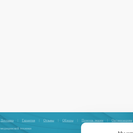
Доставка
|
Гарантия
|
Отзывы
|
Обзоры
|
Помощь людям
|
Организациям
 медицинской техники