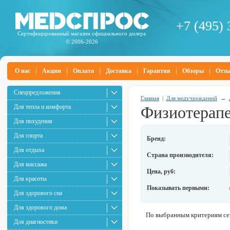
+7 (495) 
Сертифицированный магазин официального дилера
© 2006-2026
О нас
Акции
Оплата
Доставка
Гарантия
Обзоры
Отз
Спецпредложения
Главная
|
Для медучреждений
→
Для тепла и комфорта
Физиотерапе
Для похудения
Для спорта
Бренд:
Для отдыха
Страна производителя:
Для массажа
Цена, руб:
Для красоты
Показывать первыми:
Для здорового сна
Для здорового дома
По выбранным критериям сей
Для диагностики