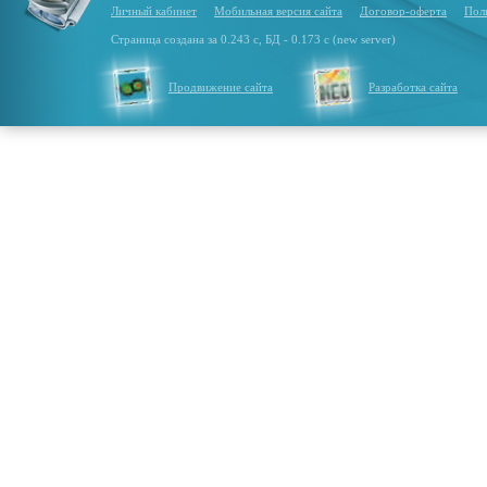
Личный кабинет
Мобильная версия сайта
Договор-оферта
Пол
Страница создана за 0.243 с, БД - 0.173 с (new server)
Продвижение сайта
Разработка сайта