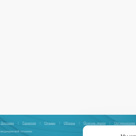
Доставка
|
Гарантия
|
Отзывы
|
Обзоры
|
Помощь людям
|
Организациям
 медицинской техники