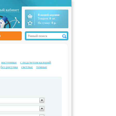
ый кабинет
В вашей корзине
Товаров:
0
шт.
На сумму:
0
р.
ы
настенные
с подсчетом калорий
без рисунка
светлые
темные