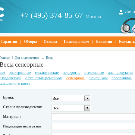
Личн
+7 (495) 374-85-67
Москва
ра
Гарантия
Обзоры
Отзывы
Помощь людям
Вакансии
Контакт
Главная
|
Для диагностики
→
Весы
Весы сенсорные
все
электронные
механические
недорогие
стеклянные
для продуктов
с подсветкой
с тканевым ремешком
сенсорные
с рисунком
прозрачные
смешанного цвета
Бренд:
Все
Страна производителя:
Все
Материал:
Индикация перегрузки: