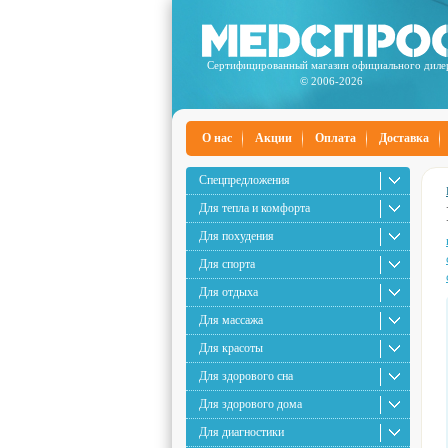
Сертифицированный магазин официального диле
© 2006-2026
О нас
Акции
Оплата
Доставка
Спецпредложения
Для тепла и комфорта
Для похудения
Для спорта
Для отдыха
Для массажа
Для красоты
Для здорового сна
Для здорового дома
Для диагностики