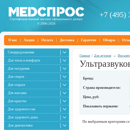
+7 (495) 
Сертифицированный магазин официального дилера
© 2006-2026
О нас
Акции
Оплата
Доставка
Гарантия
Обзоры
Отз
Спецпредложения
Главная
|
Для лечения
→
Ингалят
Для тепла и комфорта
Ультразвуко
Для похудения
Для спорта
Бренд:
Для отдыха
Страна производителя:
Для массажа
Цена, руб:
Для красоты
Показывать первыми:
Для здорового сна
Для здорового дома
По выбранным критериям сей
Для диагностики