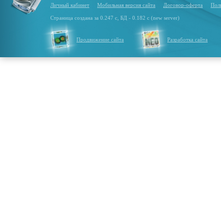
Личный кабинет
Мобильная версия сайта
Договор-оферта
Пол
Страница создана за 0.247 с, БД - 0.182 с (new server)
Продвижение сайта
Разработка сайта