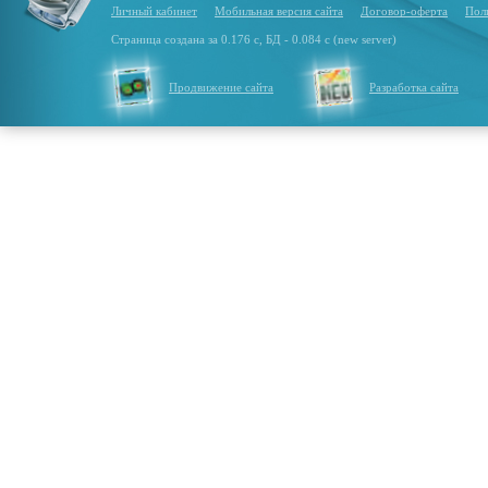
Личный кабинет
Мобильная версия сайта
Договор-оферта
Пол
Страница создана за 0.176 с, БД - 0.084 с (new server)
Продвижение сайта
Разработка сайта