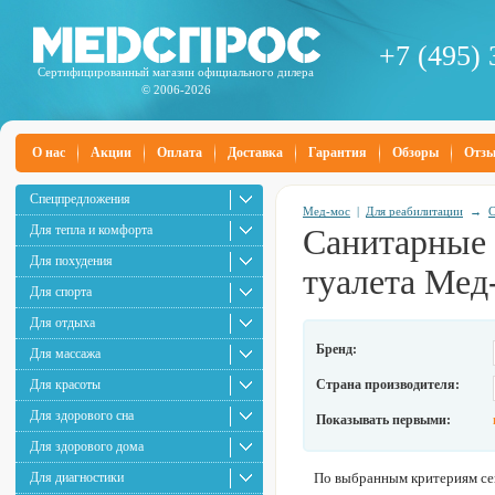
+7 (495) 
Сертифицированный магазин официального дилера
© 2006-2026
О нас
Акции
Оплата
Доставка
Гарантия
Обзоры
Отз
Спецпредложения
Мед-мос
|
Для реабилитации
→
С
Для тепла и комфорта
Санитарные 
Для похудения
туалета Мед
Для спорта
Для отдыха
Бренд:
Для массажа
Для красоты
Страна производителя:
Для здорового сна
Показывать первыми:
Для здорового дома
Для диагностики
По выбранным критериям сей