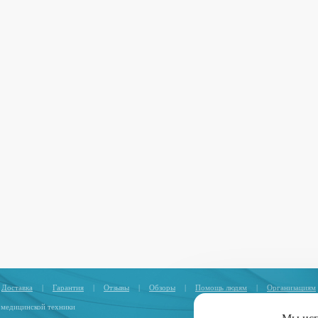
Доставка
|
Гарантия
|
Отзывы
|
Обзоры
|
Помощь людям
|
Организациям
 медицинской техники