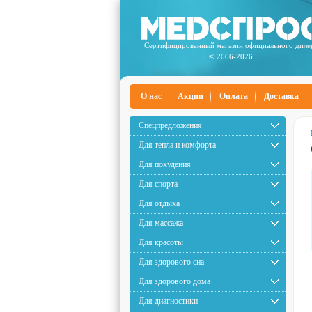
Сертифицированный магазин официального диле
© 2006-2026
О нас
Акции
Оплата
Доставка
Спецпредложения
Для тепла и комфорта
Для похудения
Для спорта
Для отдыха
Для массажа
Для красоты
Для здорового сна
Для здорового дома
Для диагностики