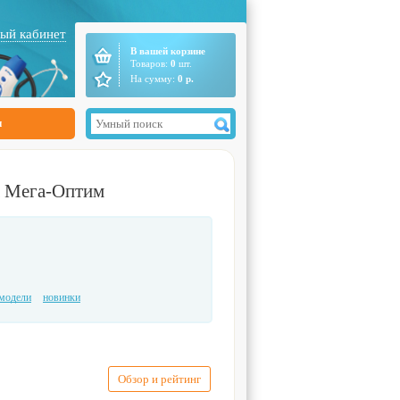
ый кабинет
В вашей корзине
Товаров:
0
шт.
На сумму:
0
р.
ы
а Мега-Оптим
модели
новинки
Обзор и рейтинг