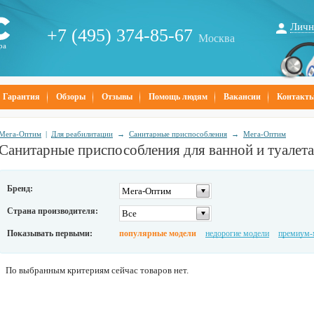
Личн
+7 (495) 374-85-67
Москва
ра
Гарантия
Обзоры
Отзывы
Помощь людям
Вакансии
Контакт
Мега-Оптим
|
Для реабилитации
→
Санитарные приспособления
→
Мега-Оптим
Санитарные приспособления для ванной и туалет
Бренд:
Мега-Оптим
Страна производителя:
Все
Показывать первыми:
популярные модели
недорогие модели
премиум-
По выбранным критериям сейчас товаров нет.