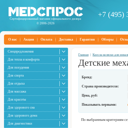
+7 (495) 
Сертифицированный магазин официального дилера
© 2006-2026
О нас
Акции
Оплата
Доставка
Гарантия
Обзоры
Отз
Спецпредложения
Главная
|
Кресла-коляски для инва
Для тепла и комфорта
Детские мех
Для похудения
Для спорта
Бренд:
Для отдыха
Страна производителя:
Для массажа
Цена, руб:
Для красоты
Показывать первыми:
Для здорового сна
Для здорового дома
По выбранным критериям сей
Для диагностики