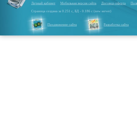
Личный кабинет
Мобильная версия сайта
Договор-оферта
Пол
Страница создана за 0.251 с, БД - 0.186 с (new server)
Продвижение сайта
Разработка сайта