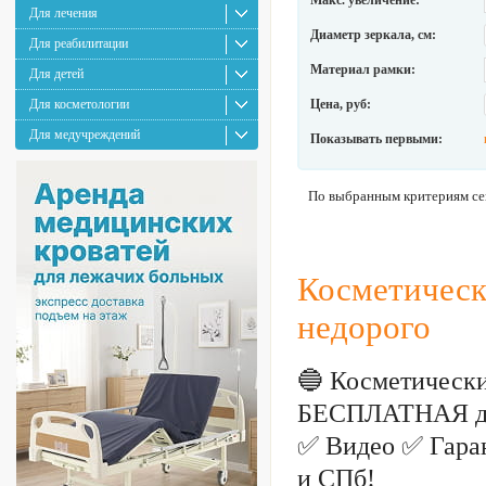
Макс. увеличение:
Для лечения
Диаметр зеркала, см:
Для реабилитации
Материал рамки:
Для детей
Для косметологии
Цена, руб:
Для медучреждений
Показывать первыми:
По выбранным критериям сей
Косметическ
недорого
🔵 Косметически
БЕСПЛАТНАЯ дос
✅ Видео ✅ Гаран
и СПб!