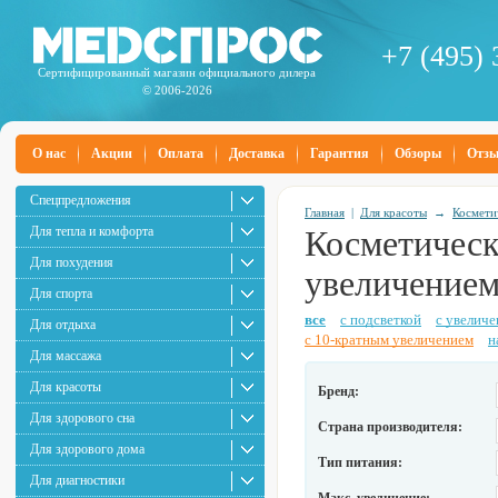
+7 (495) 
Сертифицированный магазин официального дилера
© 2006-2026
О нас
Акции
Оплата
Доставка
Гарантия
Обзоры
Отз
Спецпредложения
Главная
|
Для красоты
→
Космети
Для тепла и комфорта
Косметическ
Для похудения
увеличение
Для спорта
все
с подсветкой
с увелич
Для отдыха
с 10-кратным увеличением
н
Для массажа
Для красоты
Бренд:
Для здорового сна
Страна производителя:
Для здорового дома
Тип питания:
Для диагностики