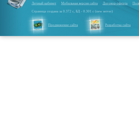
Личный кабинет
Мобильная версия сайта
Договор-оферта
Пол
Страница создана за 0.372 с, БД - 0.301 с (new server)
Продвижение сайта
Разработка сайта