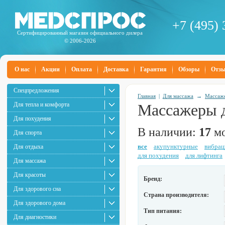
+7 (495) 
Сертифицированный магазин официального дилера
© 2006-2026
О нас
Акции
Оплата
Доставка
Гарантия
Обзоры
Отз
Спецпредложения
Главная
|
Для массажа
→
Массаж
Для тепла и комфорта
Массажеры д
Для похудения
В наличии:
17
мо
Для спорта
все
акупунктурные
вибра
Для отдыха
для похудения
для лифтинга
Для массажа
Для красоты
Бренд:
Для здорового сна
Страна производителя:
Для здорового дома
Тип питания:
Для диагностики