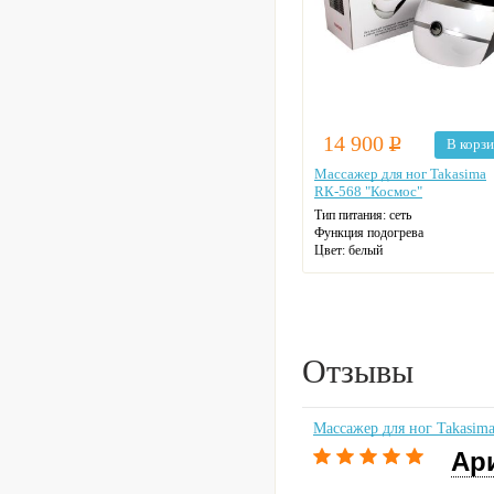
14 900
Р
В корз
Массажер для ног Takasima
RК-568 "Космос"
Тип питания: сеть
Функция подогрева
Цвет: белый
Отзывы
Массажер для ног Takasim
Ар