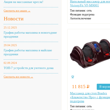
Напольный массажер для но
Акция на массажные кресла!
VictoryFit VF-M9001
Тип питания: сеть
Смотреть все акции →
Функция подогрева
Новости
Автоотключение
Цвет: серебряный
25.12.2025
График работы магазина в новогодние
праздники
29.04.2025
График работы магазина в майские
праздники
02.09.2024
ТОП-7 устройств для уютного дома
Смотреть все новости →
🏆
11 815
Р
В корз
Массажер для стоп Bradex
«Блаженство Про» с функци
подогрева
Тип питания: сеть