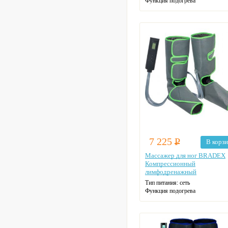
Функция подогрева
Автоотключение
Цвет: красный
7 225
Р
В корз
Массажер для ног BRADEX
Компрессионный
лимфодренажный
Тип питания: сеть
Функция подогрева
Автоотключение
Цвет: серый