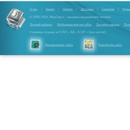
О нас
|
Акции
|
Оплата
|
Доставка
|
Гарантия
|
Отзы
© 2006-2026. МедСпрос - продажа медицинской техники
Личный кабинет
Мобильная версия сайта
Договор-оферта
Пол
Страница создана за 0.265 с, БД - 0.197 с (new server)
Продвижение сайта
Разработка сайта