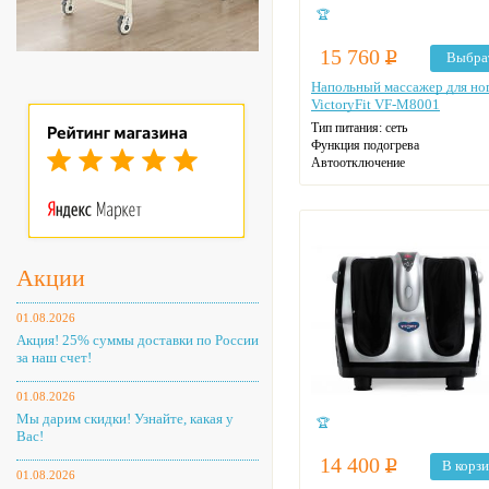
🏆
15 760
Р
Выбра
Напольный массажер для но
VictoryFit VF-M8001
Тип питания: сеть
Функция подогрева
Автоотключение
Цвет: на выбор
Акции
01.08.2026
Акция! 25% суммы доставки по России
за наш счет!
01.08.2026
Мы дарим скидки! Узнайте, какая у
🏆
Вас!
14 400
Р
В корз
01.08.2026