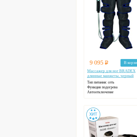
9 095
Р
В корз
Массажер для ног BRADEX
длинные манжеты, черный
Тип питания: сеть
Функция подогрева
Автоотключение
Цвет: черный